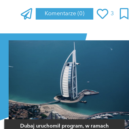
Komentarze
(0)
3
Zaloguj się
, aby dodać komentarz
Dubaj uruchomił program, w ramach