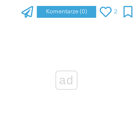
Komentarze
(0)
2
Zaloguj się
, aby dodać komentarz
ad