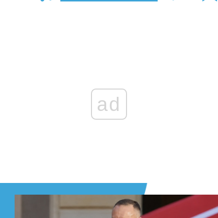
Zaloguj się
, aby dodać komentarz
ad