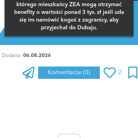
którego mieszkańcy ZEA mogą otrzymać
benefity o wartości ponad 3 tys. zł jeśli uda
się im namówić kogoś z zagranicy, aby
przyjechał do Dubaju.
Dodano:
06.08.2026
Komentarze
(0)
2
Zaloguj się
, aby dodać komentarz