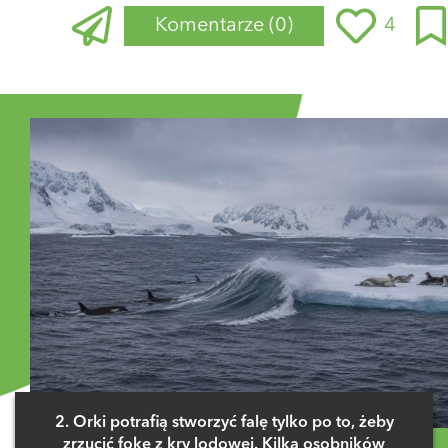
Komentarze
(0)
4
Zaloguj się
, aby dodać komentarz
2. Orki potrafią stworzyć falę tylko po to, żeby
zrzucić fokę z kry lodowej. Kilka osobników