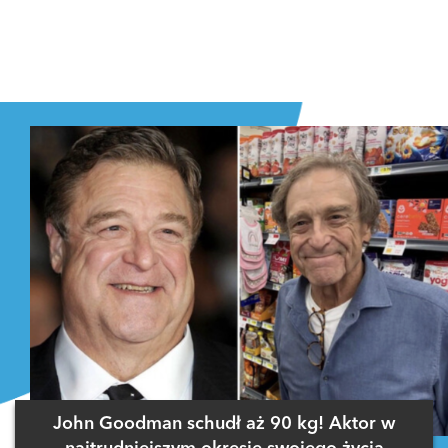
John Goodman schudł aż 90 kg! Aktor w