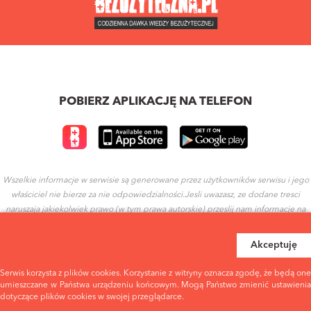
POBIERZ APLIKACJĘ NA TELEFON
Wszelkie informacje w serwisie są generowane przez użytkowników serwisu i jego
właściciel nie bierze za nie odpowiedzialności.Jesli uwazasz, ze dodane tresci
naruszaja jakiekolwiek prawo (w tym prawa autorskie) przeslij nam informacje na
ten temat.
Akceptuję
REGULAMIN
POLITYKA PRYWATNOŚCI
Serwis korzysta z plików cookies. Korzystanie z witryny oznacza zgodę, że będą one
umieszczane w Państwa urządzeniu końcowym. Mogą Państwo zmienić ustawienia
dotyczące plików cookies w swojej przeglądarce.
WARUNKI UŻYTKOWANIA
EULA - WARUNKI UŻYTKOWANIA