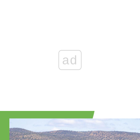
Zaloguj się
, aby dodać komentarz
ad