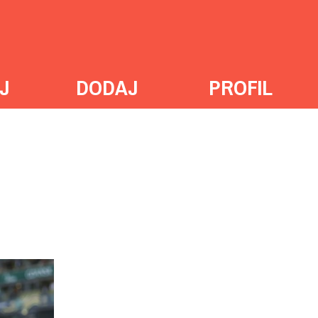
J
DODAJ
PROFIL