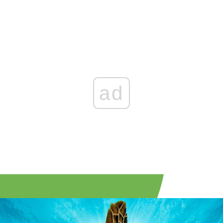
Zaloguj się
, aby dodać komentarz
ad