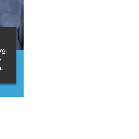
kg.
o
.