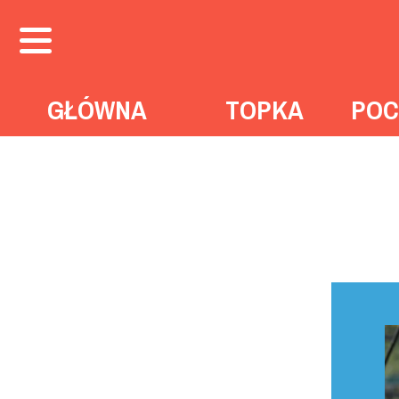
GŁÓWNA
TOPKA
POC