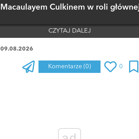
Macaulayem Culkinem w roli głównej
CZYTAJ DALEJ
:
09.08.2026
Komentarze
(0)
0
Zaloguj się
, aby dodać komentarz
ad