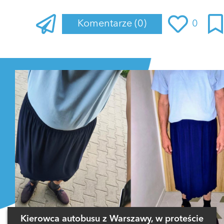
Komentarze
(0)
0
Zaloguj się
, aby dodać komentarz
Kierowca autobusu z Warszawy, w proteście