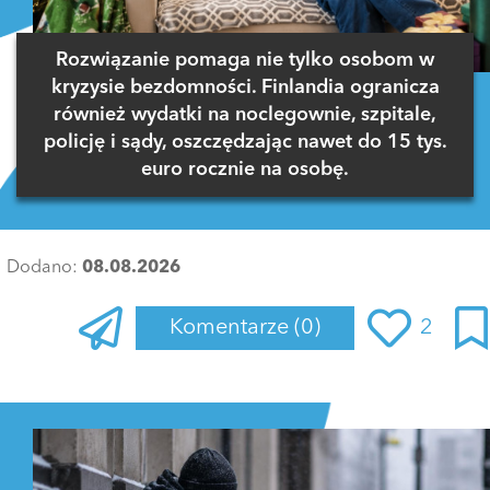
Rozwiązanie pomaga nie tylko osobom w
kryzysie bezdomności. Finlandia ogranicza
również wydatki na noclegownie, szpitale,
policję i sądy, oszczędzając nawet do 15 tys.
euro rocznie na osobę.
Dodano:
08.08.2026
Komentarze
(0)
2
Zaloguj się
, aby dodać komentarz