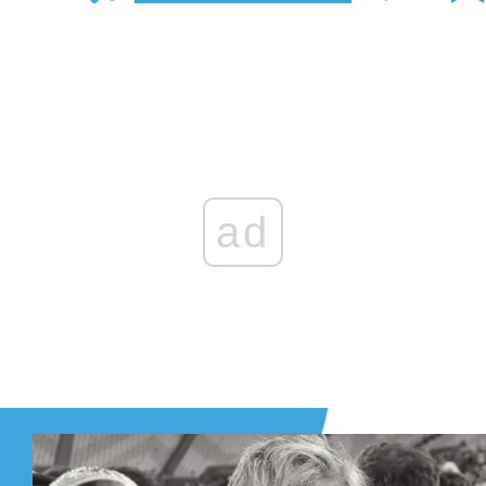
Zaloguj się
, aby dodać komentarz
ad