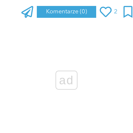
Komentarze
(0)
2
Zaloguj się
, aby dodać komentarz
ad