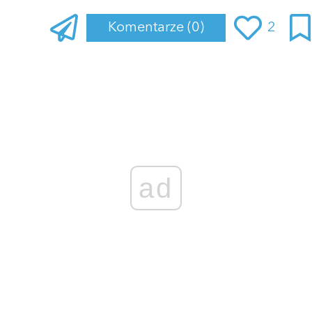
Komentarze
(0)
2
Zaloguj się
, aby dodać komentarz
ad