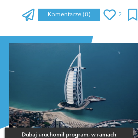
Komentarze
(0)
2
Zaloguj się
, aby dodać komentarz
Dubaj uruchomił program, w ramach