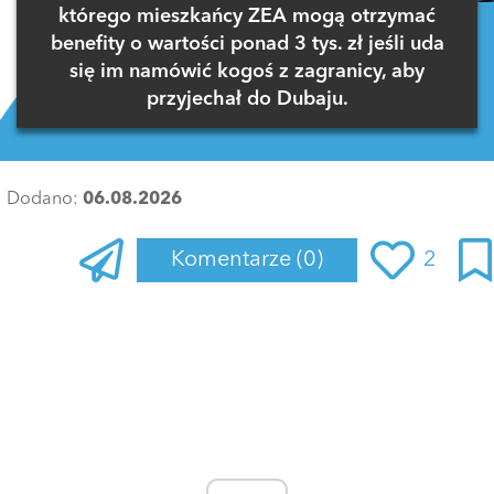
którego mieszkańcy ZEA mogą otrzymać
benefity o wartości ponad 3 tys. zł jeśli uda
się im namówić kogoś z zagranicy, aby
przyjechał do Dubaju.
Dodano:
06.08.2026
Komentarze
(0)
2
Zaloguj się
, aby dodać komentarz