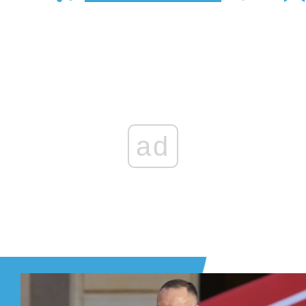
Zaloguj się
, aby dodać komentarz
ad