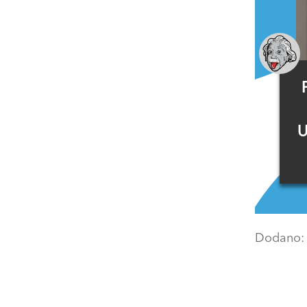
U
Dodano