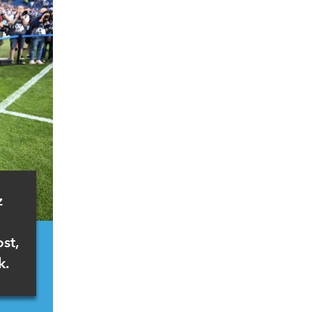
z
st,
k.