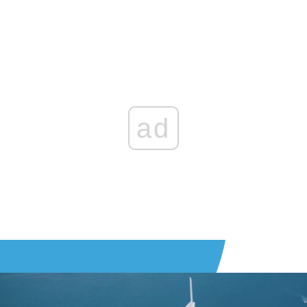
Zaloguj się
, aby dodać komentarz
ad