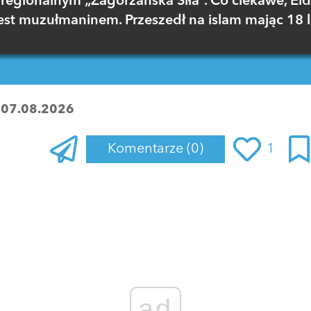
regionalnym „Zagórzańska Siła”. Co ciekawe, El
est muzułmaninem. Przeszedł na islam mając 18 l
:
07.08.2026
Komentarze
(0)
1
Zaloguj się
, aby dodać komentarz
ad