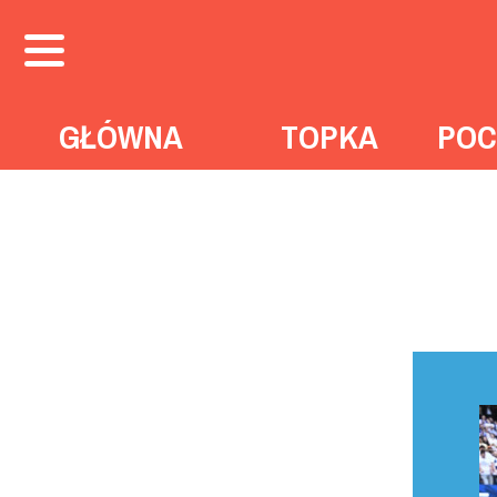
GŁÓWNA
TOPKA
POC