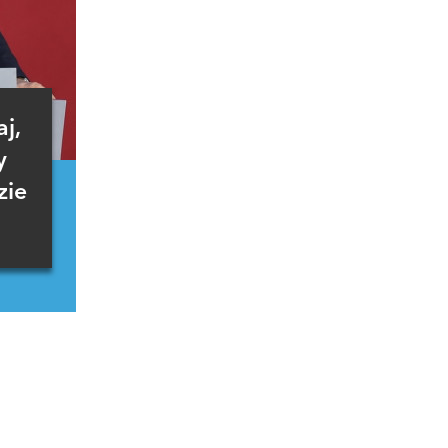
j,
y
zie