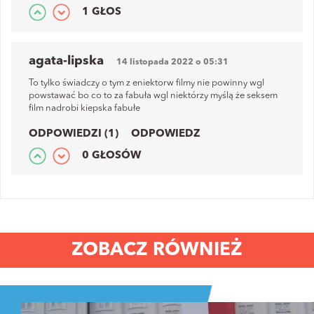
1 GŁOS
agata-lipska
14 listopada 2022 o 05:31
To tylko świadczy o tym z eniektorw filmy nie powinny wgl
powstawać bo co to za fabuła wgl niektórzy myślą że seksem
film nadrobi kiepska fabułe
ODPOWIEDZI (1)
ODPOWIEDZ
0 GŁOSÓW
ZOBACZ RÓWNIEŻ