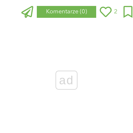
Komentarze
(0)
2
Zaloguj się
, aby dodać komentarz
ad