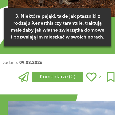
3. Niektóre pająki, takie jak ptaszniki z
rodzaju Xenesthis czy tarantule, traktują
małe żaby jak własne zwierzątka domowe
i pozwalają im mieszkać w swoich norach.
Dodano:
09.08.2026
Komentarze
(0)
2
Zaloguj się
, aby dodać komentarz