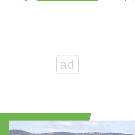
Zaloguj się
, aby dodać komentarz
ad