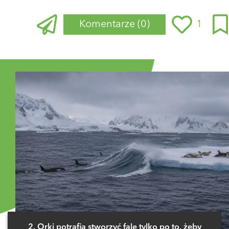
Komentarze
(0)
1
Zaloguj się
, aby dodać komentarz
2. Orki potrafią stworzyć falę tylko po to, żeby