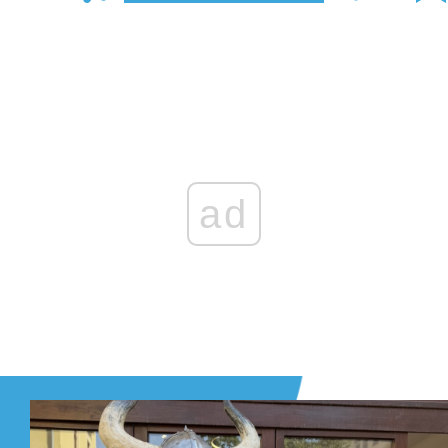
Zaloguj się
, aby dodać komentarz
ad