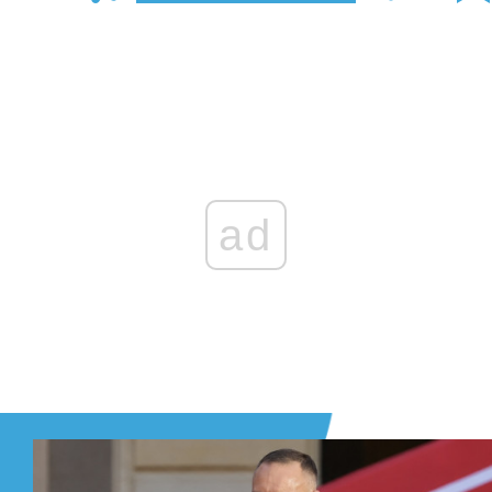
Zaloguj się
, aby dodać komentarz
ad