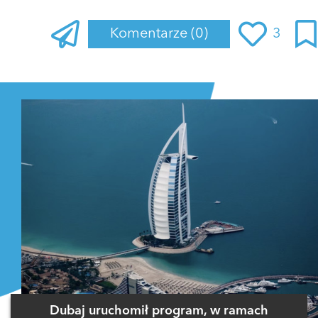
Komentarze
(0)
3
Zaloguj się
, aby dodać komentarz
Dubaj uruchomił program, w ramach