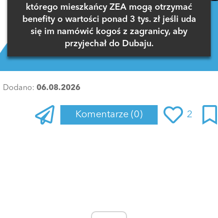
którego mieszkańcy ZEA mogą otrzymać
benefity o wartości ponad 3 tys. zł jeśli uda
się im namówić kogoś z zagranicy, aby
przyjechał do Dubaju.
Dodano:
06.08.2026
Komentarze
(0)
2
Zaloguj się
, aby dodać komentarz