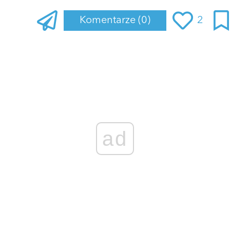
Komentarze
(0)
2
Zaloguj się
, aby dodać komentarz
ad