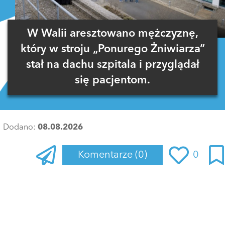
W Walii aresztowano mężczyznę,
który w stroju „Ponurego Żniwiarza”
stał na dachu szpitala i przyglądał
się pacjentom.
Dodano:
08.08.2026
Komentarze
(0)
0
Zaloguj się
, aby dodać komentarz