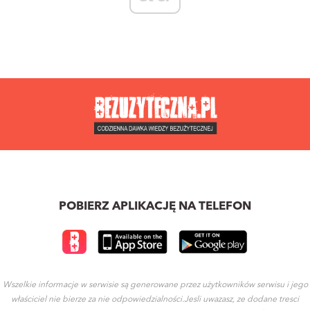
POBIERZ APLIKACJĘ NA TELEFON
Wszelkie informacje w serwisie są generowane przez użytkowników serwisu i jego
właściciel nie bierze za nie odpowiedzialności.Jesli uwazasz, ze dodane tresci