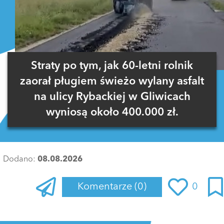
Straty po tym, jak 60-letni rolnik
zaorał pługiem świeżo wylany asfalt
na ulicy Rybackiej w Gliwicach
wyniosą około 400.000 zł.
Dodano:
08.08.2026
Komentarze
(0)
0
Zaloguj się
, aby dodać komentarz