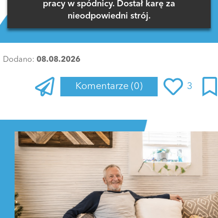
pracy w spódnicy. Dostał karę za
nieodpowiedni strój.
Dodano:
08.08.2026
Komentarze
(0)
3
Zaloguj się
, aby dodać komentarz