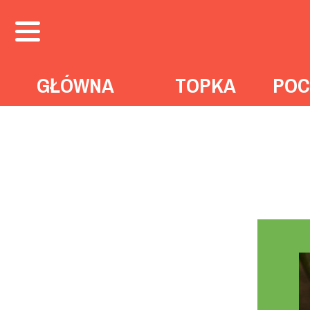
GŁÓWNA
TOPKA
POC