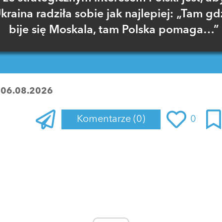
kraina radziła sobie jak najlepiej: „Tam gd
bije się Moskala, tam Polska pomaga…”
:
06.08.2026
Komentarze
(0)
0
Zaloguj się
, aby dodać komentarz