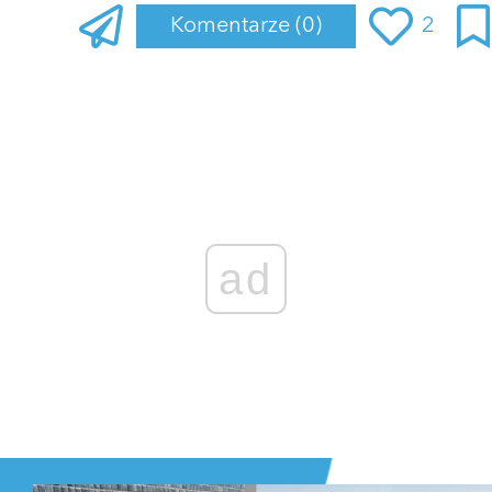
Komentarze
(0)
2
Zaloguj się
, aby dodać komentarz
ad