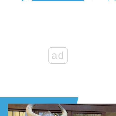
Zaloguj się
, aby dodać komentarz
ad