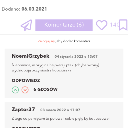
Dodano:
06.03.2021
Komentarze
(6)
140
Zaloguj się
, aby dodać komentarz
NoemiGrzybek
04 stycznia 2022 o 13:07
Nieprawda, w oryginalnej wersji ptaki (chyba wrony)
wydziobują oczy siostrą kopciuszka
ODPOWIEDZ
6 GŁOSÓW
Zaptor37
03 marca 2022 o 17:07
Z tego co pamiętam to połowali sobie pięty by but pasował