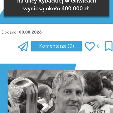
na ulicy Rybackiej w Gliwicach
wyniosą około 400.000 zł.
Dodano:
08.08.2026
Komentarze
(0)
0
Zaloguj się
, aby dodać komentarz