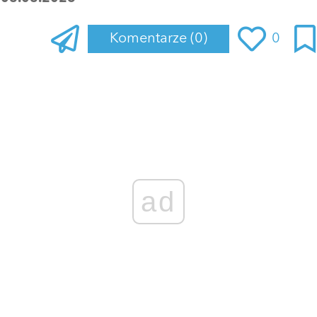
Komentarze
(0)
0
Zaloguj się
, aby dodać komentarz
ad