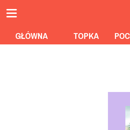
GŁÓWNA
TOPKA
POC