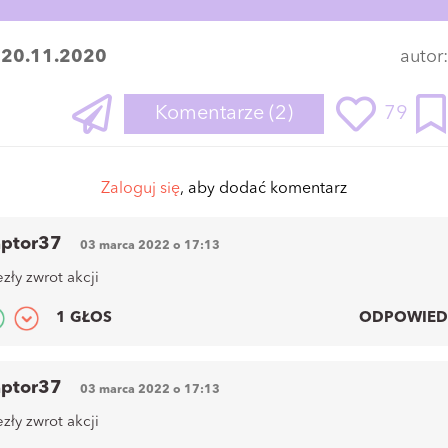
:
20.11.2020
autor
Komentarze
(2)
79
Zaloguj się
, aby dodać komentarz
aptor37
03 marca 2022 o 17:13
zły zwrot akcji
1 GŁOS
ODPOWIED
aptor37
03 marca 2022 o 17:13
zły zwrot akcji