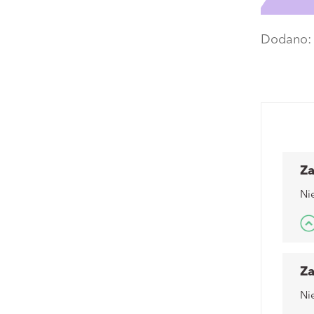
Dodano
Z
Nie
Z
Nie