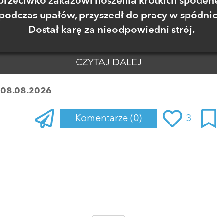
przeciwko zakazowi noszenia krótkich spoden
podczas upałów, przyszedł do pracy w spódnic
Dostał karę za nieodpowiedni strój.
CZYTAJ DALEJ
:
08.08.2026
Komentarze
(0)
3
Zaloguj się
, aby dodać komentarz