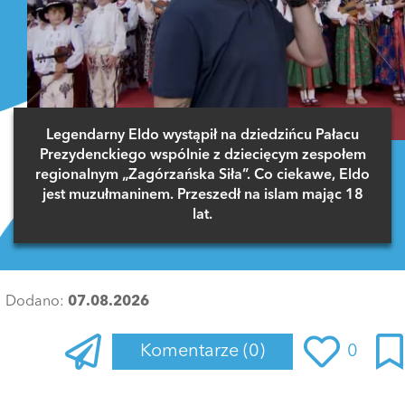
Legendarny Eldo wystąpił na dziedzińcu Pałacu
Prezydenckiego wspólnie z dziecięcym zespołem
regionalnym „Zagórzańska Siła”. Co ciekawe, Eldo
jest muzułmaninem. Przeszedł na islam mając 18
lat.
Dodano:
07.08.2026
Komentarze
(0)
0
Zaloguj się
, aby dodać komentarz