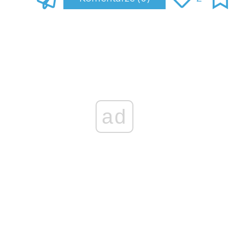
Zaloguj się
, aby dodać komentarz
ad