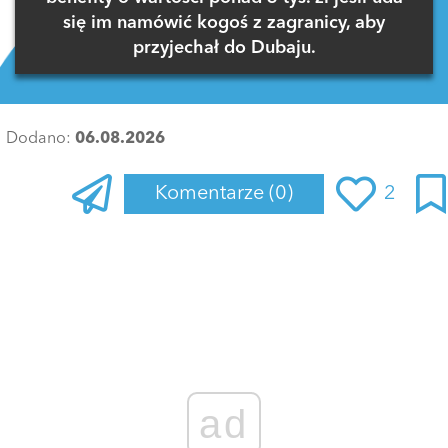
się im namówić kogoś z zagranicy, aby
przyjechał do Dubaju.
Dodano:
06.08.2026
Komentarze
(0)
2
Zaloguj się
, aby dodać komentarz
ad