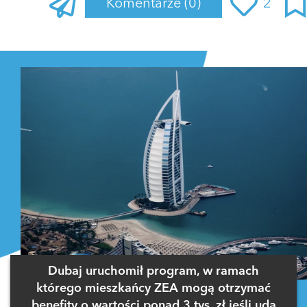
Komentarze
(0)
2
Zaloguj się
, aby dodać komentarz
Dubaj uruchomił program, w ramach
którego mieszkańcy ZEA mogą otrzymać
benefity o wartości ponad 3 tys. zł jeśli uda