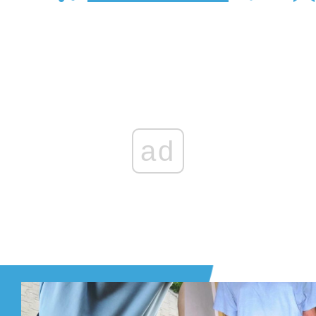
Zaloguj się
, aby dodać komentarz
ad