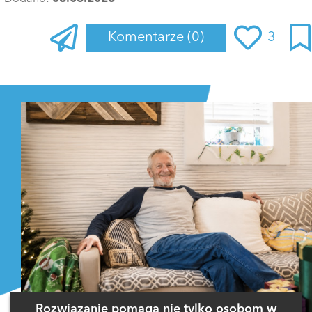
Komentarze
(0)
3
Zaloguj się
, aby dodać komentarz
Rozwiązanie pomaga nie tylko osobom w