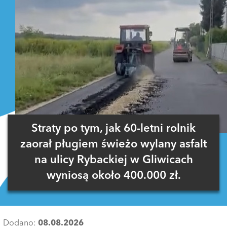
Straty po tym, jak 60-letni rolnik
zaorał pługiem świeżo wylany asfalt
na ulicy Rybackiej w Gliwicach
wyniosą około 400.000 zł.
Dodano:
08.08.2026