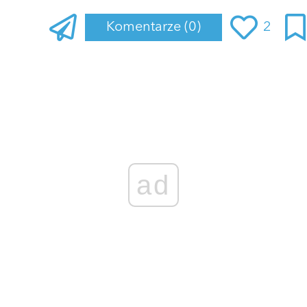
Komentarze
(0)
2
Zaloguj się
, aby dodać komentarz
ad