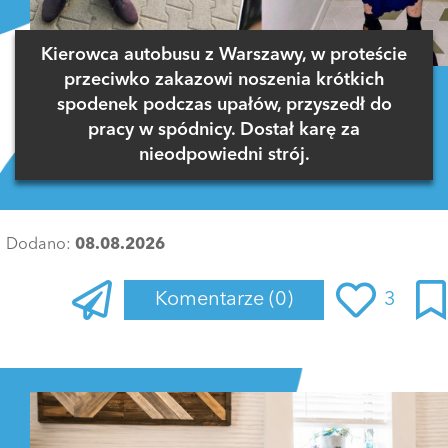
Kierowca autobusu z Warszawy, w proteście
przeciwko zakazowi noszenia krótkich
spodenek podczas upałów, przyszedł do
pracy w spódnicy. Dostał karę za
nieodpowiedni strój.
Dodano:
08.08.2026
Komentarze
(0)
3
Zaloguj się
, aby dodać komentarz