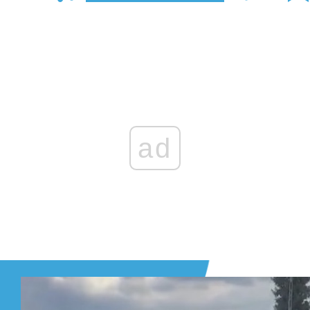
Zaloguj się
, aby dodać komentarz
ad