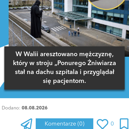
W Walii aresztowano mężczyznę,
który w stroju „Ponurego Żniwiarza
stał na dachu szpitala i przyglądał
się pacjentom.
Dodano:
08.08.2026
Komentarze
(0)
0