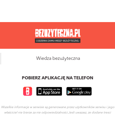
Wiedza bezużyteczna
POBIERZ APLIKACJĘ NA TELEFON
Wszelkie informacje w serwisie są generowane przez użytkowników serwisu i jego
właściciel nie bierze za nie odpowiedzialności.Jesli uwazasz, ze dodane tresci