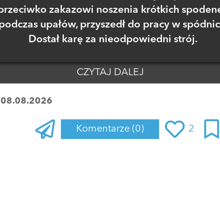
przeciwko zakazowi noszenia krótkich spoden
podczas upałów, przyszedł do pracy w spódnic
Dostał karę za nieodpowiedni strój.
CZYTAJ DALEJ
:
08.08.2026
Komentarze
(0)
2
Zaloguj się
, aby dodać komentarz