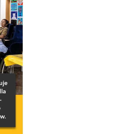
uje
dla
-
ę
w.