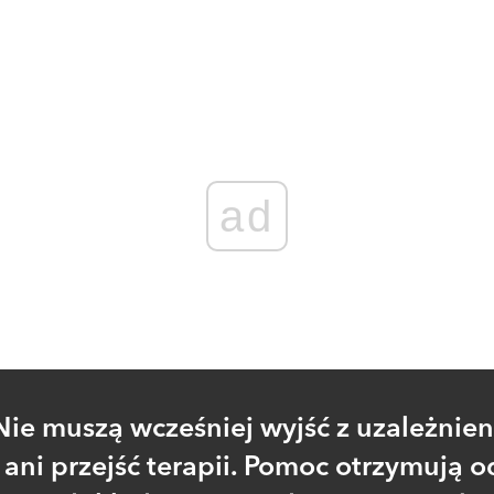
Zaloguj się
, aby dodać komentarz
ad
Nie muszą wcześniej wyjść z uzależnien
ani przejść terapii. Pomoc otrzymują o