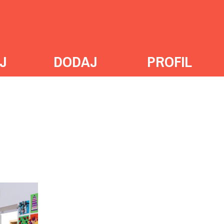
J
DODAJ
PROFIL