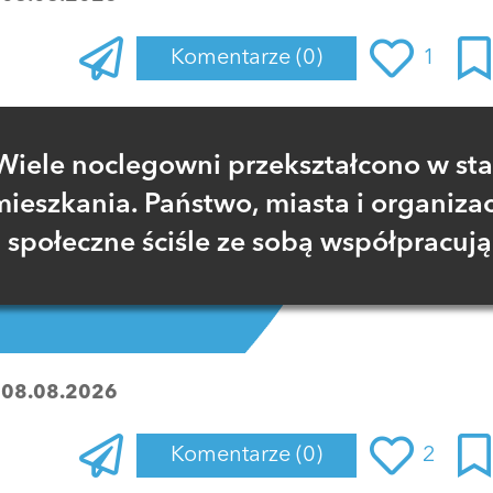
Komentarze
(0)
1
Zaloguj się
, aby dodać komentarz
Wiele noclegowni przekształcono w sta
mieszkania. Państwo, miasta i organizac
społeczne ściśle ze sobą współpracują
:
08.08.2026
Komentarze
(0)
2