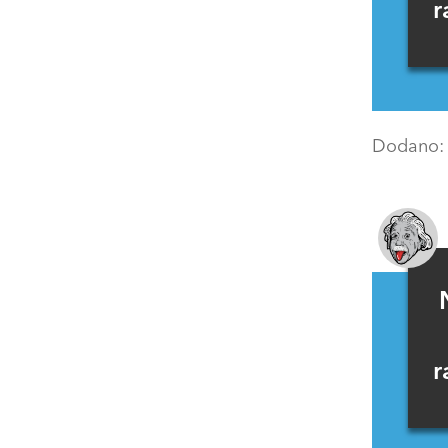
r
Dodano
r