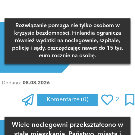
Rozwiązanie pomaga nie tylko osobom w
kryzysie bezdomności. Finlandia ogranicza
również wydatki na noclegownie, szpitale,
policję i sądy, oszczędzając nawet do 15 tys.
euro rocznie na osobę.
Dodano:
08.08.2026
Komentarze
(0)
2
Zaloguj się
, aby dodać komentarz
Wiele noclegowni przekształcono w
stałe mieszkania. Państwo, miasta i