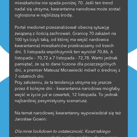
mieszkańców nie spada poniżej 70. Jeśli ten trend
nadal się utrzyma, kwarantanna narodowa może zostać
ogłoszona w najbliższą środę.
Portal medonet przezanalizował obecną sytuację
związaną z ilością zachrowań. Granicę 70 zakażeń na
100 tys (czyli taką, od której ma wejść nardowoa
kwarantanna) mieszkańców przekraczamy od trzech
dni. 5 listopada współczynnik ten wyniósł 70,86, 6
listopada – 70,72 a 7 listopada - 72,78. Warto jednak
pamiętać, że są to dane liczone dla poszczególnych
dni, a premier Mateusz Morawiecki mówił o średniej z
7 ostatnich dni.
Przy założeniu, że ta tendencja utrzyma się jeszcze
przez 4 kolejne dni – kwarantanna narodowa mogłaby
wejść w życie już w czwartek, 12 listopada. To jednak
najbardziej pesymistyczny scenariusz.
Na temat narodowej kwarantanny wypowiedział się też
Jarosław Gowin:
Dla mnie lockdown to ostateczność. Koszt takiego