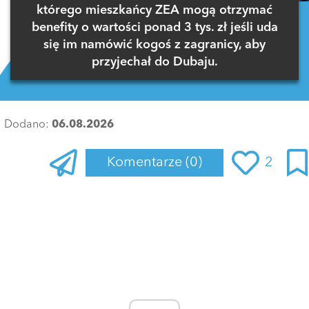
którego mieszkańcy ZEA mogą otrzymać
benefity o wartości ponad 3 tys. zł jeśli uda
się im namówić kogoś z zagranicy, aby
przyjechał do Dubaju.
Dodano:
06.08.2026
Komentarze
(0)
2
Zaloguj się
, aby dodać komentarz