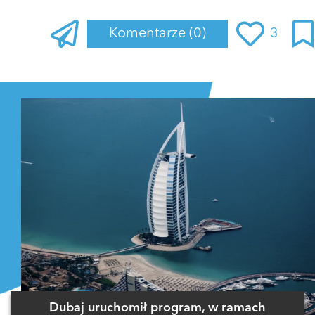
Komentarze
(0)
3
Zaloguj się
, aby dodać komentarz
Dubaj uruchomił program, w ramach