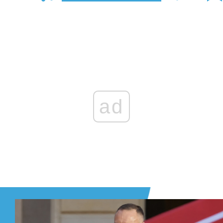
Zaloguj się
, aby dodać komentarz
ad