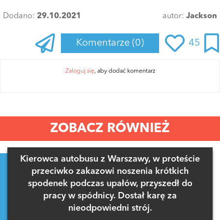
Dodano:
29.10.2021
autor:
Jackson
Komentarze
(0)
45
Zaloguj się
, aby dodać komentarz
ZOBACZ RÓWNIEŻ
Kierowca autobusu z Warszawy, w proteście
przeciwko zakazowi noszenia krótkich
spodenek podczas upałów, przyszedł do
pracy w spódnicy. Dostał karę za
nieodpowiedni strój.