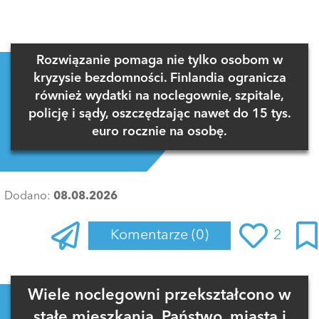
Rozwiązanie pomaga nie tylko osobom w
kryzysie bezdomności. Finlandia ogranicza
również wydatki na noclegownie, szpitale,
policję i sądy, oszczędzając nawet do 15 tys.
euro rocznie na osobę.
Dodano:
08.08.2026
Komentarze
(0)
2
Zaloguj się
, aby dodać komentarz
Wiele noclegowni przekształcono w
stałe mieszkania. Państwo, miasta i