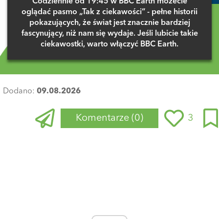
Codziennie od 19:45 w BBC Earth możecie
oglądać pasmo „Tak z ciekawości” - pełne historii
pokazujących, że świat jest znacznie bardziej
fascynujący, niż nam się wydaje. Jeśli lubicie takie
ciekawostki, warto włączyć BBC Earth.
Dodano:
09.08.2026
Komentarze
(0)
3
Zaloguj się
, aby dodać komentarz