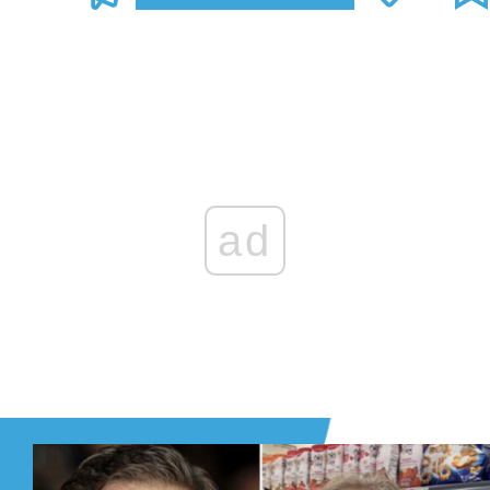
Zaloguj się
, aby dodać komentarz
ad