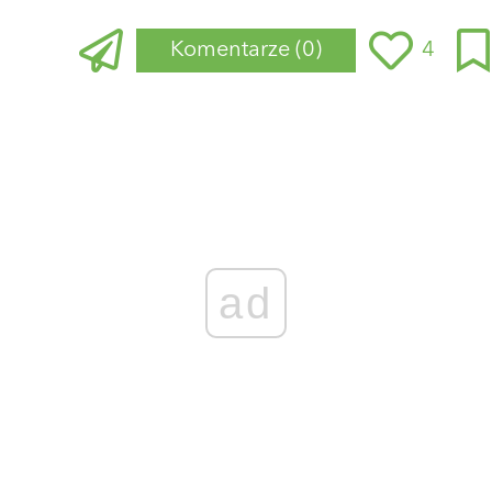
Komentarze
(0)
4
Zaloguj się
, aby dodać komentarz
ad