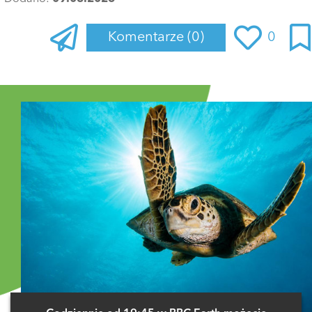
Komentarze
(0)
0
Zaloguj się
, aby dodać komentarz