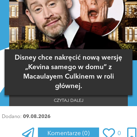
Disney chce nakręcić nową wersję
„Kevina samego w domu” z
Macaulayem Culkinem w roli
głównej.
CZYTAJ DALEJ
Dodano:
09.08.2026
Komentarze
(0)
0