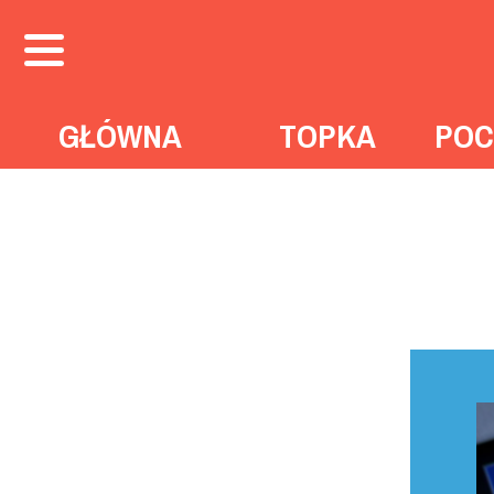
GŁÓWNA
TOPKA
POC