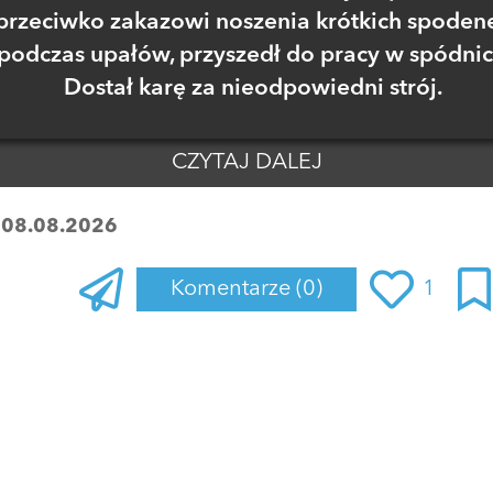
przeciwko zakazowi noszenia krótkich spoden
podczas upałów, przyszedł do pracy w spódnic
Dostał karę za nieodpowiedni strój.
CZYTAJ DALEJ
:
08.08.2026
Komentarze
(0)
1
Zaloguj się
, aby dodać komentarz