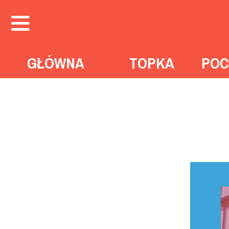
GŁÓWNA
TOPKA
POC