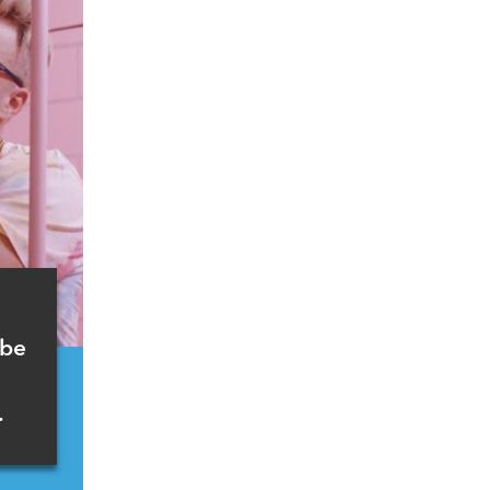
ube
.