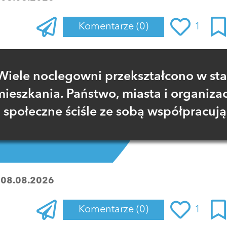
Komentarze
(0)
1
Zaloguj się
, aby dodać komentarz
Wiele noclegowni przekształcono w sta
mieszkania. Państwo, miasta i organizac
społeczne ściśle ze sobą współpracują
:
08.08.2026
Komentarze
(0)
1