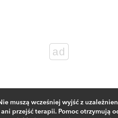
Zaloguj się
, aby dodać komentarz
ad
Nie muszą wcześniej wyjść z uzależnien
ani przejść terapii. Pomoc otrzymują o