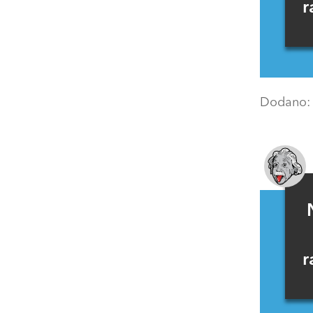
r
Dodano
r