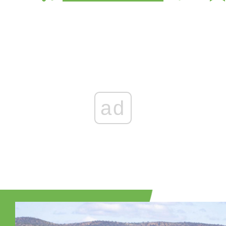
Zaloguj się
, aby dodać komentarz
ad