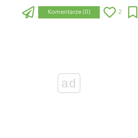
Komentarze
(0)
2
Zaloguj się
, aby dodać komentarz
ad