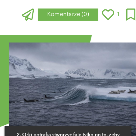
Komentarze
(0)
1
Zaloguj się
, aby dodać komentarz
2. Orki potrafią stworzyć falę tylko po to, żeby