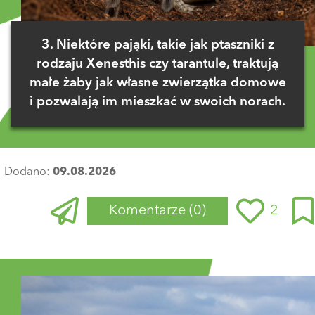
3. Niektóre pająki, takie jak ptaszniki z
rodzaju Xenesthis czy tarantule, traktują
małe żaby jak własne zwierzątka domowe
i pozwalają im mieszkać w swoich norach.
Dodano:
09.08.2026
Komentarze
(0)
2
Zaloguj się
, aby dodać komentarz