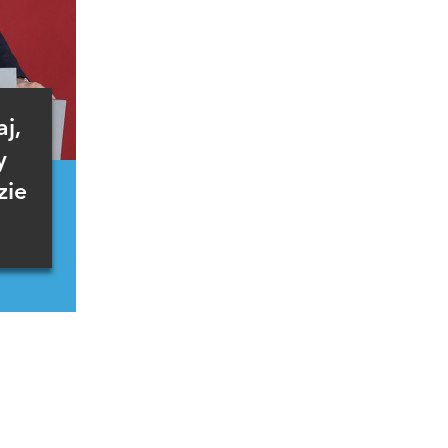
j,
y
zie