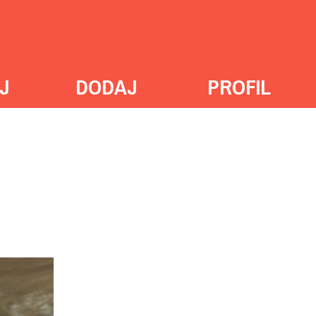
J
DODAJ
PROFIL