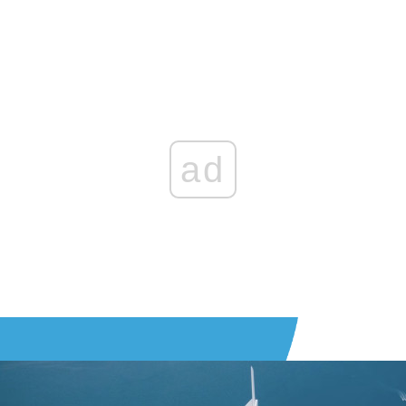
Zaloguj się
, aby dodać komentarz
ad