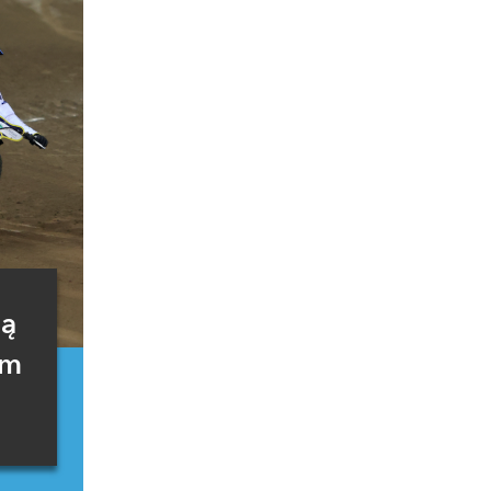
ią
ym