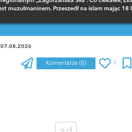
regionalnym „Zagórzańska Siła”. Co ciekawe, El
est muzułmaninem. Przeszedł na islam mając 18 l
:
07.08.2026
Komentarze
(0)
1
Zaloguj się
, aby dodać komentarz
ad