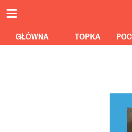
GŁÓWNA
TOPKA
POC