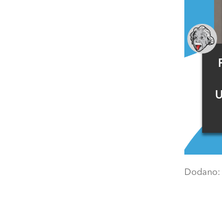
U
Dodano