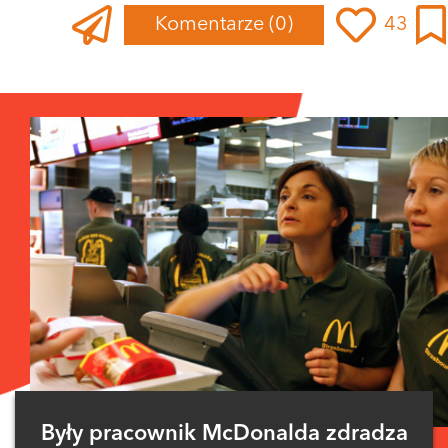
Komentarze
(0)
43
Zaloguj się
, aby dodać komentarz
Były pracownik McDonalda zdradza