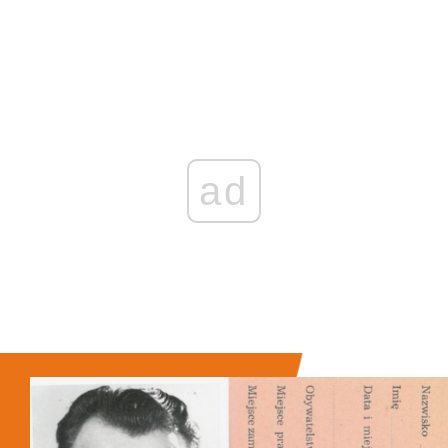
Zaloguj się
, aby dodać komentarz
ad