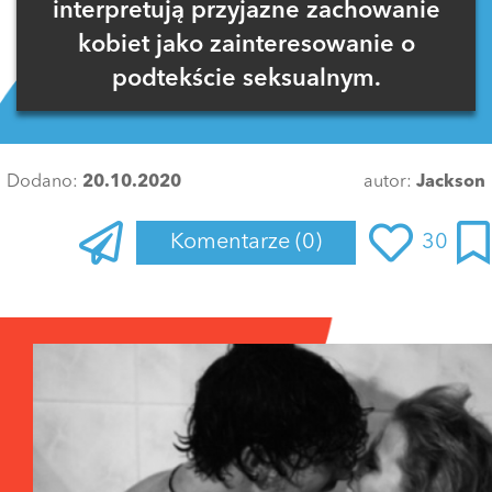
interpretują przyjazne zachowanie
kobiet jako zainteresowanie o
podtekście seksualnym.
Dodano:
20.10.2020
autor:
Jackson
Komentarze
(0)
30
Zaloguj się
, aby dodać komentarz