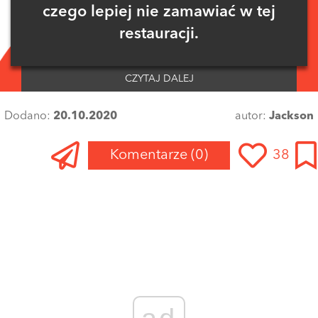
czego lepiej nie zamawiać w tej
restauracji.
CZYTAJ DALEJ
Dodano:
20.10.2020
autor:
Jackson
Komentarze
(0)
38
Zaloguj się
, aby dodać komentarz