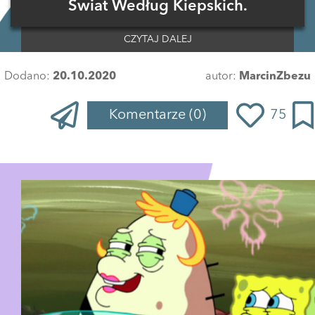
Świat Według Kiepskich.
CZYTAJ DALEJ
Dodano:
20.10.2020
autor:
MarcinZbezu
Komentarze
(0)
75
Zaloguj się
, aby dodać komentarz