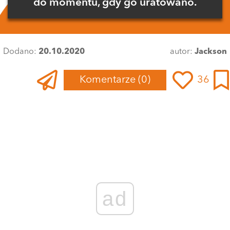
do momentu, gdy go uratowano.
Dodano:
20.10.2020
autor:
Jackson
Komentarze
(0)
36
Zaloguj się
, aby dodać komentarz
ad