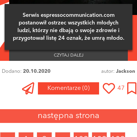
Serwis espressocommunication.com
postanowił ostrzec wszystkich młodych
ludzi, którzy nie dbają o swoje zdrowie i
przygotował listę 24 oznak, że umrą młodo.
CZYTAJ DALEJ
Dodano:
20.10.2020
autor:
Jackson
Komentarze
(0)
47
Zaloguj się
, aby dodać komentarz
następna strona