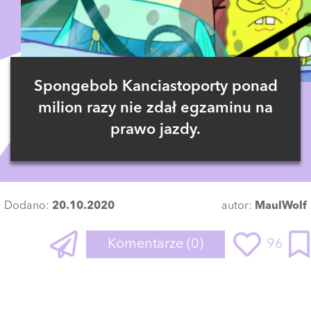
Spongebob Kanciastoporty ponad
milion razy nie zdał egzaminu na
prawo jazdy.
Dodano:
20.10.2020
autor:
MaulWolf
Komentarze
(0)
96
Zaloguj się
, aby dodać komentarz