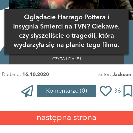
Oglądacie Harrego Pottera i
Insygnia Śmierci na TVN? Ciekawe,
czy słyszeliście o tragedii, która
wydarzyła się na planie tego filmu.
CZYTAJ DALEJ
Dodano:
16.10.2020
autor:
Jackson
Komentarze
(0)
36
Zaloguj się
, aby dodać komentarz
następna strona