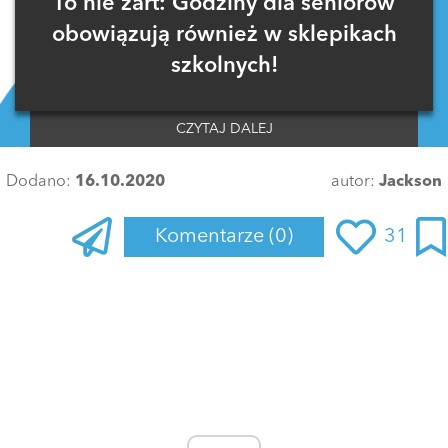
To nie żart: Godziny dla seniorów
obowiązują również w sklepikach
szkolnych!
CZYTAJ DALEJ
Dodano:
16.10.2020
autor:
Jackson
Komentarze
(0)
31
Zaloguj się
, aby dodać komentarz