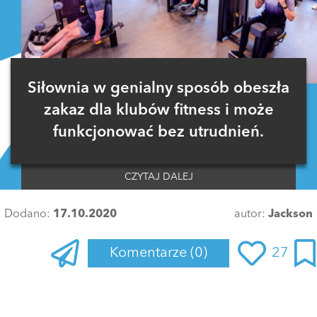
Siłownia w genialny sposób obeszła
zakaz dla klubów fitness i może
funkcjonować bez utrudnień.
CZYTAJ DALEJ
Dodano:
17.10.2020
autor:
Jackson
Komentarze
(0)
27
Zaloguj się
, aby dodać komentarz