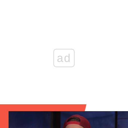
Zaloguj się
, aby dodać komentarz
ad