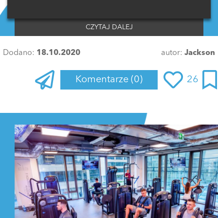
CZYTAJ DALEJ
Dodano:
18.10.2020
autor:
Jackson
Komentarze
(0)
26
Zaloguj się
, aby dodać komentarz