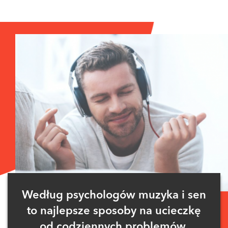
Zaloguj się
, aby dodać komentarz
parsley
12 maja 2022 o 20:50
W Polsce też tak powinno być!
ODPOWIEDZ
2 GŁOSY
Według psychologów muzyka i sen
to najlepsze sposoby na ucieczkę
od codziennych problemów.