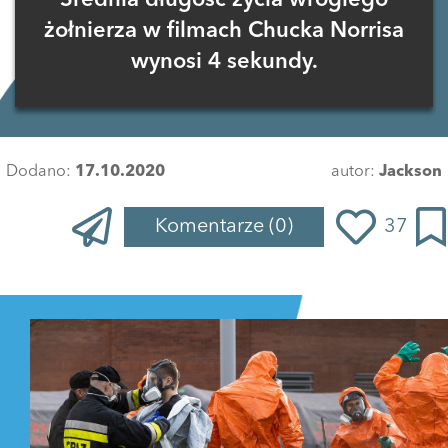
Średnia długość życia wrogiego
żołnierza w filmach Chucka Norrisa
wynosi 4 sekundy.
Dodano:
17.10.2020
autor:
Jackson
Komentarze
(0)
37
Zaloguj się
, aby dodać komentarz