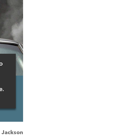
o
e.
:
Jackson