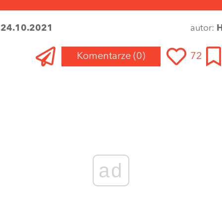
:
24.10.2021
autor:
H
Komentarze
(0)
72
Zaloguj się
, aby dodać komentarz
ad