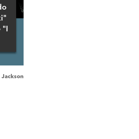
do
i"
 "I
:
Jackson