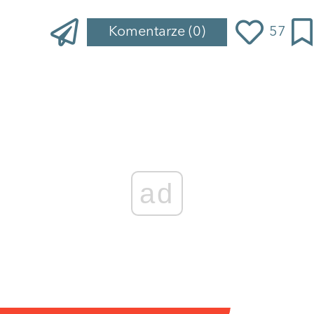
Komentarze
(0)
57
Zaloguj się
, aby dodać komentarz
ad