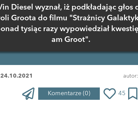
Vin Diesel wyznał, iż podkładając głos 
roli Groota do filmu "Strażnicy Galaktyk
onad tysiąc razy wypowiedział kwestię
am Groot".
:
24.10.2021
autor
Komentarze
(0)
45
Zaloguj się
, aby dodać komentarz