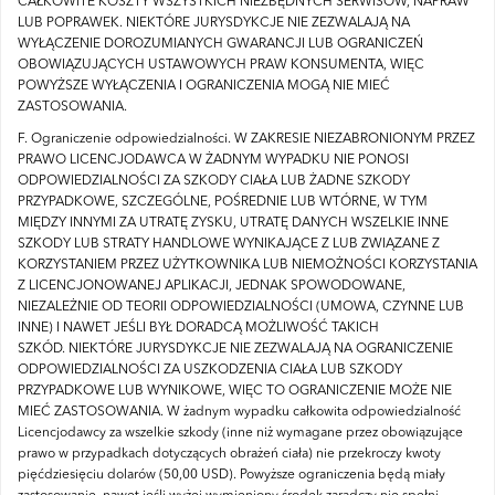
CAŁKOWITE KOSZTY WSZYSTKICH NIEZBĘDNYCH SERWISÓW, NAPRAW
LUB POPRAWEK.
NIEKTÓRE JURYSDYKCJE NIE ZEZWALAJĄ NA
WYŁĄCZENIE DOROZUMIANYCH GWARANCJI LUB OGRANICZEŃ
OBOWIĄZUJĄCYCH USTAWOWYCH PRAW KONSUMENTA, WIĘC
POWYŻSZE WYŁĄCZENIA I OGRANICZENIA MOGĄ NIE MIEĆ
ZASTOSOWANIA.
F.
Ograniczenie odpowiedzialności.
W ZAKRESIE NIEZABRONIONYM PRZEZ
PRAWO LICENCJODAWCA W ŻADNYM WYPADKU NIE PONOSI
ODPOWIEDZIALNOŚCI ZA SZKODY CIAŁA LUB ŻADNE SZKODY
PRZYPADKOWE, SZCZEGÓLNE, POŚREDNIE LUB WTÓRNE, W TYM
MIĘDZY INNYMI ZA UTRATĘ ZYSKU, UTRATĘ DANYCH WSZELKIE INNE
SZKODY LUB STRATY HANDLOWE WYNIKAJĄCE Z LUB ZWIĄZANE Z
KORZYSTANIEM PRZEZ UŻYTKOWNIKA LUB NIEMOŻNOŚCI KORZYSTANIA
Z LICENCJONOWANEJ APLIKACJI, JEDNAK SPOWODOWANE,
NIEZALEŻNIE OD TEORII ODPOWIEDZIALNOŚCI (UMOWA, CZYNNE LUB
INNE) I NAWET JEŚLI BYŁ DORADCĄ MOŻLIWOŚĆ TAKICH
SZKÓD.
NIEKTÓRE JURYSDYKCJE NIE ZEZWALAJĄ NA OGRANICZENIE
ODPOWIEDZIALNOŚCI ZA USZKODZENIA CIAŁA LUB SZKODY
PRZYPADKOWE LUB WYNIKOWE, WIĘC TO OGRANICZENIE MOŻE NIE
MIEĆ ZASTOSOWANIA.
W żadnym wypadku całkowita odpowiedzialność
Licencjodawcy za wszelkie szkody (inne niż wymagane przez obowiązujące
prawo w przypadkach dotyczących obrażeń ciała) nie przekroczy kwoty
pięćdziesięciu dolarów (50,00 USD).
Powyższe ograniczenia będą miały