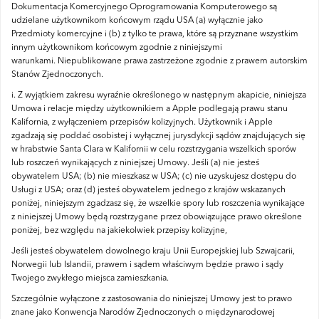
Dokumentacja Komercyjnego Oprogramowania Komputerowego są
udzielane użytkownikom końcowym rządu USA (a) wyłącznie jako
Przedmioty komercyjne i (b) z tylko te prawa, które są przyznane wszystkim
innym użytkownikom końcowym zgodnie z niniejszymi
warunkami.
Niepublikowane prawa zastrzeżone zgodnie z prawem autorskim
Stanów Zjednoczonych.
i.
Z wyjątkiem zakresu wyraźnie określonego w następnym akapicie, niniejsza
Umowa i relacje między użytkownikiem a Apple podlegają prawu stanu
Kalifornia, z wyłączeniem przepisów kolizyjnych.
Użytkownik i Apple
zgadzają się poddać osobistej i wyłącznej jurysdykcji sądów znajdujących się
w hrabstwie Santa Clara w Kalifornii w celu rozstrzygania wszelkich sporów
lub roszczeń wynikających z niniejszej Umowy.
Jeśli (a) nie jesteś
obywatelem USA;
(b) nie mieszkasz w USA;
(c) nie uzyskujesz dostępu do
Usługi z USA;
oraz (d) jesteś obywatelem jednego z krajów wskazanych
poniżej, niniejszym zgadzasz się, że wszelkie spory lub roszczenia wynikające
z niniejszej Umowy będą rozstrzygane przez obowiązujące prawo określone
poniżej, bez względu na jakiekolwiek przepisy kolizyjne,
Jeśli jesteś obywatelem dowolnego kraju Unii Europejskiej lub Szwajcarii,
Norwegii lub Islandii, prawem i sądem właściwym będzie prawo i sądy
Twojego zwykłego miejsca zamieszkania.
Szczególnie wyłączone z zastosowania do niniejszej Umowy jest to prawo
znane jako Konwencja Narodów Zjednoczonych o międzynarodowej