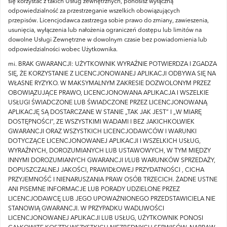
się korzystać z takich Usług zewnętrznych, ponosisz wyłączną
odpowiedzialność za przestrzeganie wszelkich obowiązujących
przepisów.
Licencjodawca zastrzega sobie prawo do zmiany, zawieszenia,
usunięcia, wyłączenia lub nałożenia ograniczeń dostępu lub limitów na
dowolne Usługi Zewnętrzne w dowolnym czasie bez powiadomienia lub
odpowiedzialności wobec Użytkownika.
mi.
BRAK GWARANCJI: UŻYTKOWNIK WYRAŹNIE POTWIERDZA I ZGADZA
SIĘ, ŻE KORZYSTANIE Z LICENCJONOWANEJ APLIKACJI ODBYWA SIĘ NA
WŁASNE RYZYKO.
W MAKSYMALNYM ZAKRESIE DOZWOLONYM PRZEZ
OBOWIĄZUJĄCE PRAWO, LICENCJONOWANA APLIKACJA I WSZELKIE
USŁUGI ŚWIADCZONE LUB ŚWIADCZONE PRZEZ LICENCJONOWANĄ
APLIKACJĘ SĄ DOSTARCZANE W STANIE „TAK JAK JEST” I „W MIARĘ
DOSTĘPNOŚCI”, ZE WSZYSTKIMI WADAMI I BEZ JAKICHKOLWIEK
GWARANCJI ORAZ WSZYSTKICH LICENCJODAWCÓW I WARUNKI
DOTYCZĄCE LICENCJONOWANEJ APLIKACJI I WSZELKICH USŁUG,
WYRAŹNYCH, DOROZUMIANYCH LUB USTAWOWYCH, W TYM MIĘDZY
INNYMI DOROZUMIANYCH GWARANCJI I/LUB WARUNKÓW SPRZEDAŻY,
DOPUSZCZALNEJ JAKOŚCI, PRAWIDŁOWEJ PRZYDATNOŚCI , CICHA
PRZYJEMNOŚĆ I NIENARUSZANIA PRAW OSÓB TRZECICH.
ŻADNE USTNE
ANI PISEMNE INFORMACJE LUB PORADY UDZIELONE PRZEZ
LICENCJODAWCĘ LUB JEGO UPOWAŻNIONEGO PRZEDSTAWICIELA NIE
STANOWIĄ GWARANCJI.
W PRZYPADKU WADLIWOŚCI
LICENCJONOWANEJ APLIKACJI LUB USŁUG, UŻYTKOWNIK PONOSI