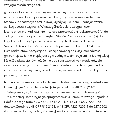
zastosowanie, nawet jeśli wyżej wymieniony środek zaradczy nie spełni
swojego zasadniczego celu.
g.
Licencjobiorca nie może używać ani w inny sposób eksportować ani
reeksportować Licencjonowanej aplikacji, chyba że zezwala na to prawo
Stanów Zjednoczonych oraz prawo jurysdykcji, w której Licencjonowana
aplikacja została uzyskana.
W szczególności, ale bez ograniczeń,
Licencjonowanej Aplikacji nie można eksportować ani reeksportować (a) do
żadnych krajów objętych embargiem Stanów Zjednoczonych ani (b) do
kogokolwiek z Listy Specjalnie Wyznaczonych Obywateli Departamentu
Skarbu USA lub Osób Zabronionych Departamentu Handlu USA Lista lub
Lista podmiotów.
Korzystając z Licencjonowanej aplikacji, oświadczasz i
gwarantujesz, że nie znajdujesz się w żadnym takim kraju ani na żadnej takiej
liście.
Zgadzasz się również, że nie będziesz używać tych produktów do
celów zabronionych przez prawo Stanów Zjednoczonych, w tym między
innymi do opracowywania, projektowania, wytwarzania lub produkcji broni
jądrowej, pocisków,
h.
Licencjonowana aplikacja i związana z nią dokumentacja są „Przedmiotami
komercyjnymi”, zgodnie z definicją tego terminu w 48 CFR §2.101,
składającym się z „Komercyjnego oprogramowania komputerowego” i
„Dokumentacji komercyjnego oprogramowania komputerowego”, zgodnie
z definicją tego terminu w 48 CFR §12.212 lub 48 CFR §227.7202, jeśli
dotyczy.
Zgodnie z 48 CFR §12.212 lub 48 CFR §227.7202-1 do 227.7202-
4, stosownie do przypadku, Komercyjne Oprogramowanie Komputerowe i