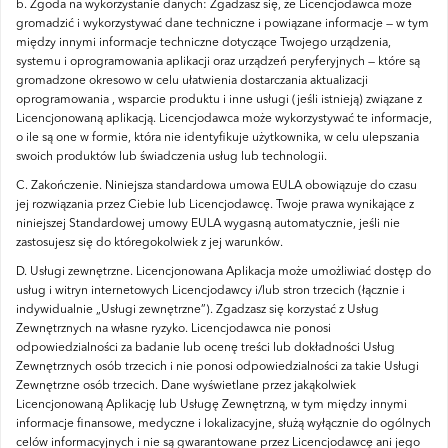
b.
Zgoda na wykorzystanie danych: Zgadzasz się, że Licencjodawca może
gromadzić i wykorzystywać dane techniczne i powiązane informacje — w tym
między innymi informacje techniczne dotyczące Twojego urządzenia,
systemu i oprogramowania aplikacji oraz urządzeń peryferyjnych — które są
gromadzone okresowo w celu ułatwienia dostarczania aktualizacji
oprogramowania , wsparcie produktu i inne usługi (jeśli istnieją) związane z
Licencjonowaną aplikacją.
Licencjodawca może wykorzystywać te informacje,
o ile są one w formie, która nie identyfikuje użytkownika, w celu ulepszania
swoich produktów lub świadczenia usług lub technologii.
C.
Zakończenie.
Niniejsza standardowa umowa EULA obowiązuje do czasu
jej rozwiązania przez Ciebie lub Licencjodawcę.
Twoje prawa wynikające z
niniejszej Standardowej umowy EULA wygasną automatycznie, jeśli nie
zastosujesz się do któregokolwiek z jej warunków.
D.
Usługi zewnętrzne.
Licencjonowana Aplikacja może umożliwiać dostęp do
usług i witryn internetowych Licencjodawcy i/lub stron trzecich (łącznie i
indywidualnie „Usługi zewnętrzne”).
Zgadzasz się korzystać z Usług
Zewnętrznych na własne ryzyko.
Licencjodawca nie ponosi
odpowiedzialności za badanie lub ocenę treści lub dokładności Usług
Zewnętrznych osób trzecich i nie ponosi odpowiedzialności za takie Usługi
Zewnętrzne osób trzecich.
Dane wyświetlane przez jakąkolwiek
Licencjonowaną Aplikację lub Usługę Zewnętrzną, w tym między innymi
informacje finansowe, medyczne i lokalizacyjne, służą wyłącznie do ogólnych
celów informacyjnych i nie są gwarantowane przez Licencjodawcę ani jego