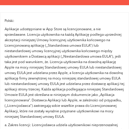
Polski:
Aplikacje udostępniane w App Store są licencjonowane, a nie
sprzedawane.
Licencja użytkownika na każdą Aplikację podlega uprzedniej
akceptacji niniejszej Umowy licencyjnej użytkownika końcowego na
Licencjonowaną aplikację („Standardowa umowa EULA”) lub
niestandardowej umowy licencyjnej użytkownika końcowego między
użytkownikiem a Dostawcą aplikacji („Niestandardowa umowa EULA”), jeśli
taka jest pod warunkiem, że.
Licencja użytkownika na dowolną aplikację
Apple na mocy niniejszej Standardowej umowy EULA lub niestandardowej
umowy EULA jest udzielana przez Apple, a licencja użytkownika na dowolną
aplikację firmy zewnętrznej na mocy niniejszej standardowej umowy EULA
lub niestandardowej umowy EULA jest udzielana przez dostawcę aplikacji tej
aplikacji strony trzeciej.
Każda aplikacja podlegająca niniejszej Standardowej
Umowie EULA jest określana w niniejszym dokumencie jako „Aplikacja
licencjonowana”.
Dostawca Aplikacji lub Apple, w zależności od przypadku,
(„Licencjodawca”) zastrzegają sobie wszelkie prawa do Licencjonowanej
Aplikacji, które nie zostały wyraźnie przyznane użytkownikowi na mocy
niniejszej Standardowej umowy EULA.
a.
Zakres licencji: Licencjodawca udziela użytkownikowi nieprzenoszalnej