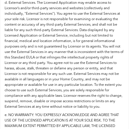
d. External Services. The Licensed Application may enable access to
Licensor’s and/or third-party services and websites (collectively and
individually, "External Services"). You agree to use the External Services at
your sole risk. Licensor is not responsible for examining or evaluating the
content or accuracy of any third-party External Services, and shall not be
liable for any such third-party External Services. Data displayed by any
Licensed Application or External Service, including but not limited to
financial, medical and location information, is for general informational
purposes only and is not guaranteed by Licensor or its agents. You will not
use the External Services in any manner that is inconsistent with the terms of
this Standard EULA or that infringes the intellectual property rights of
Licensor or any third party. You agree not to use the External Services to
harass, abuse, stalk, threaten or defame any person or entity, and that
Licensor is not responsible for any such use. External Services may not be
available in all languages or in your Home Country, and may not be
appropriate or available for use in any particular location. To the extent you
choose to use such External Services, you are solely responsible for
compliance with any applicable laws. Licensor reserves the right to change,
suspend, remove, disable or impose access restrictions or limits on any
External Services at any time without notice or liability to you.
e. NO WARRANTY: YOU EXPRESSLY ACKNOWLEDGE AND AGREE THAT
USE OF THE LICENSED APPLICATION IS AT YOUR SOLE RISK. TO THE
MAXIMUM EXTENT PERMITTED BY APPLICABLE LAW, THE LICENSED