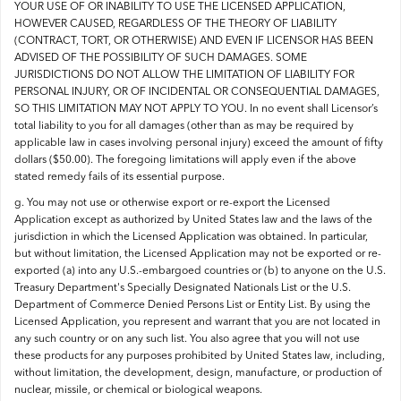
YOUR USE OF OR INABILITY TO USE THE LICENSED APPLICATION,
HOWEVER CAUSED, REGARDLESS OF THE THEORY OF LIABILITY
(CONTRACT, TORT, OR OTHERWISE) AND EVEN IF LICENSOR HAS BEEN
ADVISED OF THE POSSIBILITY OF SUCH DAMAGES. SOME
JURISDICTIONS DO NOT ALLOW THE LIMITATION OF LIABILITY FOR
PERSONAL INJURY, OR OF INCIDENTAL OR CONSEQUENTIAL DAMAGES,
SO THIS LIMITATION MAY NOT APPLY TO YOU. In no event shall Licensor’s
total liability to you for all damages (other than as may be required by
applicable law in cases involving personal injury) exceed the amount of fifty
dollars ($50.00). The foregoing limitations will apply even if the above
stated remedy fails of its essential purpose.
g. You may not use or otherwise export or re-export the Licensed
Application except as authorized by United States law and the laws of the
jurisdiction in which the Licensed Application was obtained. In particular,
but without limitation, the Licensed Application may not be exported or re-
exported (a) into any U.S.-embargoed countries or (b) to anyone on the U.S.
Treasury Department's Specially Designated Nationals List or the U.S.
Department of Commerce Denied Persons List or Entity List. By using the
Licensed Application, you represent and warrant that you are not located in
any such country or on any such list. You also agree that you will not use
these products for any purposes prohibited by United States law, including,
without limitation, the development, design, manufacture, or production of
nuclear, missile, or chemical or biological weapons.