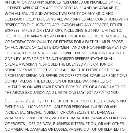
APPLICATION AND ANY SERVICES PERFORMED OR PROVIDED BY THE
LICENSED APPLICATION ARE PROVIDED "AS IS" AND “AS AVAILABLE,”
WITH ALL FAULTS AND WITHOUT WARRANTY OF ANY KIND, AND
LICENSOR HEREBY DISCLAIMS ALL WARRANTIES AND CONDITIONS WITH
RESPECT TO THE LICENSED APPLICATION AND ANY SERVICES, EITHER
EXPRESS, IMPLIED, OR STATUTORY, INCLUDING, BUT NOT LIMITED TO,
THE IMPLIED WARRANTIES AND/OR CONDITIONS OF MERCHANTABILITY,
OF SATISFACTORY QUALITY, OF FITNESS FOR A PARTICULAR PURPOSE,
OF ACCURACY, OF QUIET ENJOYMENT, AND OF NONINFRINGEMENT OF
THIRD-PARTY RIGHTS. NO ORAL OR WRITTEN INFORMATION OR ADVICE
GIVEN BY LICENSOR OR ITS AUTHORIZED REPRESENTATIVE SHALL
CREATE A WARRANTY. SHOULD THE LICENSED APPLICATION OR
SERVICES PROVE DEFECTIVE, YOU ASSUME THE ENTIRE COST OF ALL
NECESSARY SERVICING, REPAIR, OR CORRECTION. SOME JURISDICTIONS
DO NOT ALLOW THE EXCLUSION OF IMPLIED WARRANTIES OR
LIMITATIONS ON APPLICABLE STATUTORY RIGHTS OF A CONSUMER, SO
THE ABOVE EXCLUSION AND LIMITATIONS MAY NOT APPLY TO YOU.
f. Limitation of Liability. TO THE EXTENT NOT PROHIBITED BY LAW, IN NO
EVENT SHALL LICENSOR BE LIABLE FOR PERSONAL INJURY OR ANY
INCIDENTAL, SPECIAL, INDIRECT, OR CONSEQUENTIAL DAMAGES
WHATSOEVER, INCLUDING, WITHOUT LIMITATION, DAMAGES FOR LOSS
OF PROFITS, LOSS OF DATA, BUSINESS INTERRUPTION, OR ANY OTHER
COMMERCIAL DAMAGES OR LOSSES, ARISING OUT OF OR RELATED TO