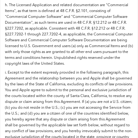
h. The Licensed Application and related documentation are "Commercial
Items", as that term is defined at 48 C.F.R. §2.101, consisting of
"Commercial Computer Software" and "Commercial Computer Software
Documentation", as such terms are used in 48 C.F.R. §12.212 or 48 C.F.R.
§227.7202, as applicable. Consistent with 48 C.F.R. §12.212 or 48 C.F.R.
§227.7202-1 through 227.7202-4, as applicable, the Commercial Computer
Software and Commercial Computer Software Documentation are being
licensed to U.S. Government end users (a) only as Commercial Items and (b)
with only those rights as are granted to all other end users pursuant to the
terms and conditions herein. Unpublished-rights reserved under the
copyright laws of the United States.
i. Except to the extent expressly provided in the following paragraph, this
Agreement and the relationship between you and Apple shall be governed
by the laws of the State of California, excluding its conflicts of law provisions.
You and Apple agree to submit to the personal and exclusive jurisdiction of
the courts located within the county of Santa Clara, California, to resolve any
dispute or claim arising from this Agreement. If (a) you are not a U.S. citizen;
(b) you do not reside in the U.S.; (c) you are not accessing the Service from
the U.S.; and (d) you are a citizen of one of the countries identified below,
you hereby agree that any dispute or claim arising from this Agreement
shall be governed by the applicable law set forth below, without regard to
any conflict of law provisions, and you hereby irrevocably submit to the non-
exclusive jurisdiction of the courts located in the state, province or country