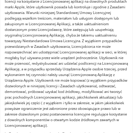
licencji na korzystanie z Licencjonowanej aplikacji na dowolnych produktach
marki Apple, które użytkownik posiada lub kontroluje i zgodnie z Zasadami
użytkowania.
Warunki niniejszej Standardowej Umowy Licencyjnej
podlegają wszelkim treściom, materiałom lub usługom dostępnym lub
zakupionym w Licencjonowanej Aplikacji, a także uaktualnieniom
dostarczonym przez Licencjodawcę, które zastępują lub uzupełniają
oryginalną Licencjonowaną Aplikację, chyba że takiemu uaktualnieniu
towarzyszy Niestandardowa Umowa Licencyjna.
Z wyjątkiem przypadków
przewidzianych w Zasadach użytkowania, Licencjobiorca nie może
rozpowszechniać ani udostępniać Licencjonowanej aplikacji w sieci, w której
mogłaby być używana przez wiele urządzeń jednocześnie.
Użytkownik nie
może przenosić, redystrybuować ani udzielać podlicencji na Licencjonowaną
Aplikację, a w przypadku sprzedaży Urządzenia Apple osobie trzeciej,
przed
wykonaniem tej czynności należy usunąć Licencjonowaną Aplikację z
Urządzenia Apple.
Użytkownik nie może kopiować (z wyjątkiem przypadków
dozwolonych w niniejszej licencji i Zasadach użytkowania), odtwarzać,
demontować, próbować uzyskać kod źródłowy, modyfikować ani tworzyć
prac pochodnych Licencjonowanej aplikacji, jakichkolwiek aktualizacji lub
jakiejkolwiek jej części ( z wyjątkiem i tylko w zakresie, w jakim jakiekolwiek
powyższe ograniczenie jest zabronione przez obowiązujące prawo lub w
zakresie dozwolonym przez postanowienia licencyjne regulujące korzystanie
z dowolnych komponentów o otwartym kodzie źródłowym zawartych w
Licencjonowanej aplikacji).