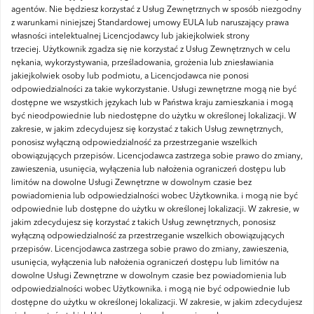
agentów.
Nie będziesz korzystać z Usług Zewnętrznych w sposób niezgodny
z warunkami niniejszej Standardowej umowy EULA lub naruszający prawa
własności intelektualnej Licencjodawcy lub jakiejkolwiek strony
trzeciej.
Użytkownik zgadza się nie korzystać z Usług Zewnętrznych w celu
nękania, wykorzystywania, prześladowania, grożenia lub zniesławiania
jakiejkolwiek osoby lub podmiotu, a Licencjodawca nie ponosi
odpowiedzialności za takie wykorzystanie.
Usługi zewnętrzne mogą nie być
dostępne we wszystkich językach lub w Państwa kraju zamieszkania i mogą
być nieodpowiednie lub niedostępne do użytku w określonej lokalizacji.
W
zakresie, w jakim zdecydujesz się korzystać z takich Usług zewnętrznych,
ponosisz wyłączną odpowiedzialność za przestrzeganie wszelkich
obowiązujących przepisów.
Licencjodawca zastrzega sobie prawo do zmiany,
zawieszenia, usunięcia, wyłączenia lub nałożenia ograniczeń dostępu lub
limitów na dowolne Usługi Zewnętrzne w dowolnym czasie bez
powiadomienia lub odpowiedzialności wobec Użytkownika.
i mogą nie być
odpowiednie lub dostępne do użytku w określonej lokalizacji.
W zakresie, w
jakim zdecydujesz się korzystać z takich Usług zewnętrznych, ponosisz
wyłączną odpowiedzialność za przestrzeganie wszelkich obowiązujących
przepisów.
Licencjodawca zastrzega sobie prawo do zmiany, zawieszenia,
usunięcia, wyłączenia lub nałożenia ograniczeń dostępu lub limitów na
dowolne Usługi Zewnętrzne w dowolnym czasie bez powiadomienia lub
odpowiedzialności wobec Użytkownika.
i mogą nie być odpowiednie lub
dostępne do użytku w określonej lokalizacji.
W zakresie, w jakim zdecydujesz