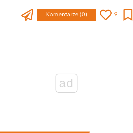
Komentarze
(0)
9
ad