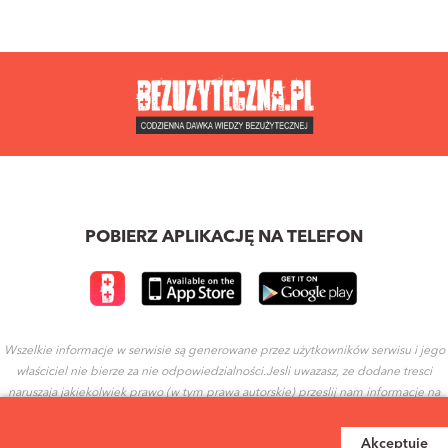
POBIERZ APLIKACJĘ NA TELEFON
Wszelkie informacje w serwisie są generowane przez użytkowników serwisu i jego
właściciel nie bierze za nie odpowiedzialności.Jesli uwazasz, ze dodane tresci
naruszaja jakiekolwiek prawo (w tym prawa autorskie) przeslij nam informacje na
ten temat.
Akceptuję