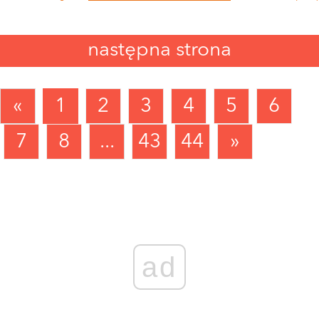
następna strona
«
1
2
3
4
5
6
7
8
...
43
44
»
ad