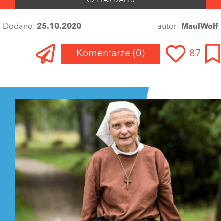
CZYTAJ DALEJ
Dodano:
25.10.2020
autor:
MaulWolf
Komentarze
(0)
87