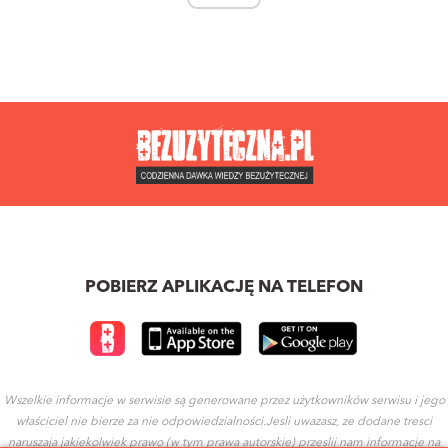
POBIERZ APLIKACJĘ NA TELEFON
Wszelkie informacje w serwisie są generowane przez użytkowników serwisu i jego
właściciel nie bierze za nie odpowiedzialności.Jesli uwazasz, ze dodane tresci
naruszaja jakiekolwiek prawo (w tym prawa autorskie) przeslij nam informacje na