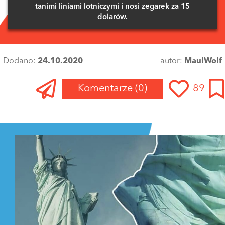
tanimi liniami lotniczymi i nosi zegarek za 15
dolarów.
Dodano:
24.10.2020
autor:
MaulWolf
Komentarze
(0)
89