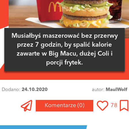
Musiałbyś maszerować bez przerwy
przez 7 godzin, by spalić kalorie
zawarte w Big Macu, dużej Coli i
porcji frytek.
Dodano:
24.10.2020
autor:
MaulWolf
Komentarze
(0)
78