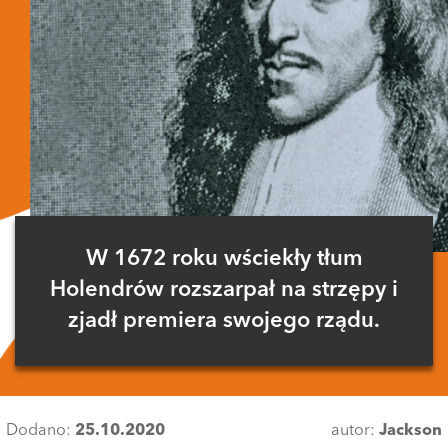
W 1672 roku wściekły tłum
Holendrów rozszarpał na strzępy i
zjadł premiera swojego rządu.
Dodano:
25.10.2020
autor:
Jackson