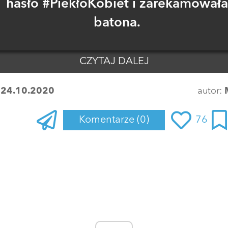
hasło #PiekłoKobiet i zarekamowała
batona.
CZYTAJ DALEJ
:
24.10.2020
autor:
Komentarze
(0)
76