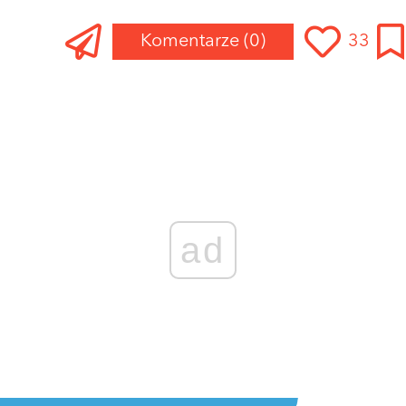
Komentarze
(0)
33
ad