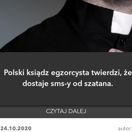
Polski ksiądz egzorcysta twierdzi, że
dostaje sms-y od szatana.
CZYTAJ DALEJ
:
24.10.2020
autor