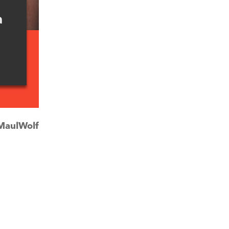
a
MaulWolf