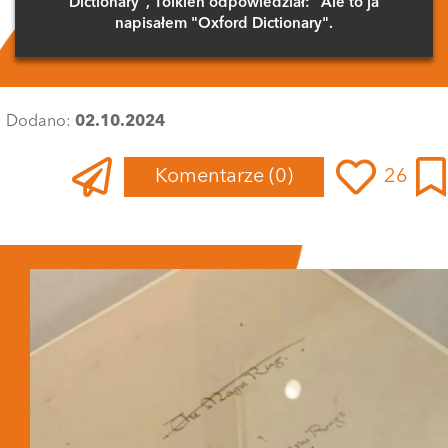
Dictionary", Tolkien odpowiedział: "Ale to ja
napisałem "Oxford Dictionary".
Dodano:
02.10.2024
Komentarze
(0)
26