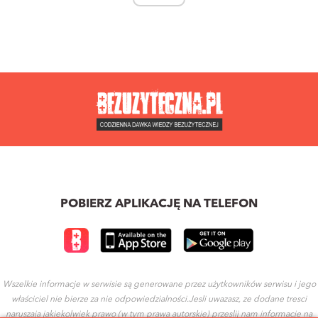
POBIERZ APLIKACJĘ NA TELEFON
Wszelkie informacje w serwisie są generowane przez użytkowników serwisu i jego
właściciel nie bierze za nie odpowiedzialności.Jesli uwazasz, ze dodane tresci
naruszaja jakiekolwiek prawo (w tym prawa autorskie) przeslij nam informacje na