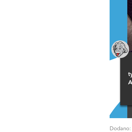
t
A
Dodano