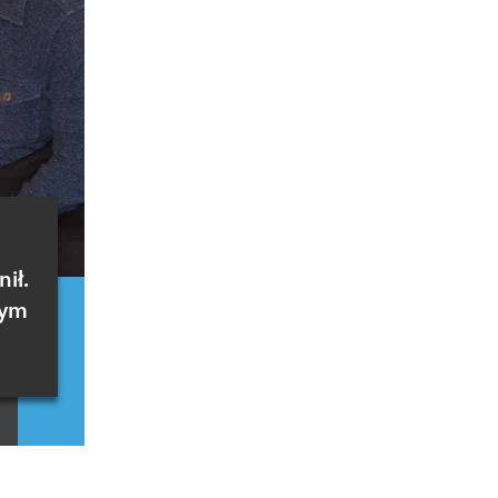
ił.
zym