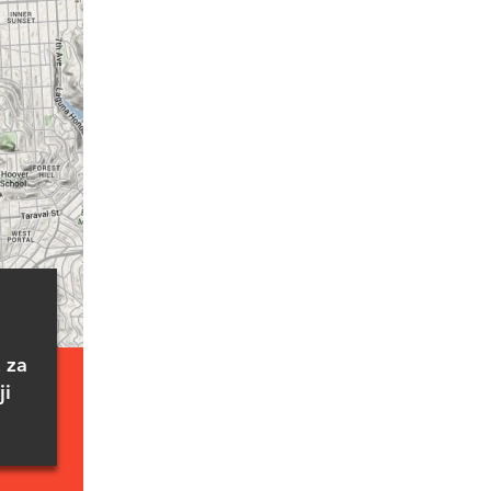
 za
ji