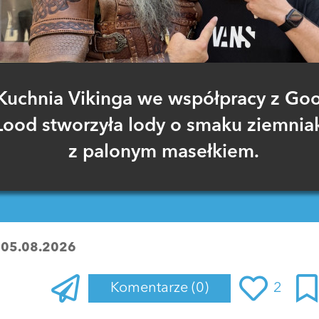
Kuchnia Vikinga we współpracy z Go
Lood stworzyła lody o smaku ziemnia
z palonym masełkiem.
:
05.08.2026
Komentarze
(0)
2