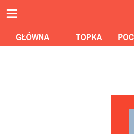
GŁÓWNA
TOPKA
POC