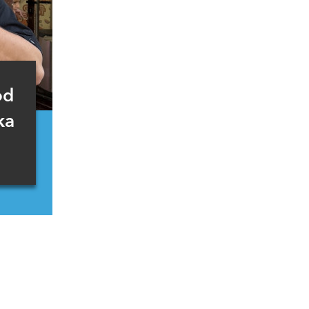
od
ka