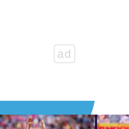
Zaloguj się
, aby dodać komentarz
ad