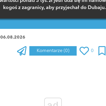
wartości ponad 3 tys. zł jeśli uda się im namów
kogoś z zagranicy, aby przyjechał do Dubaju.
:
06.08.2026
Komentarze
(0)
0
Zaloguj się
, aby dodać komentarz
ad