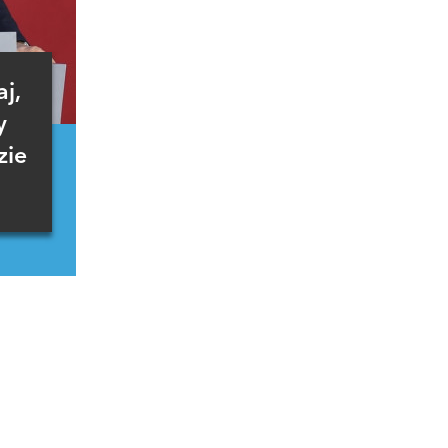
j,
y
zie