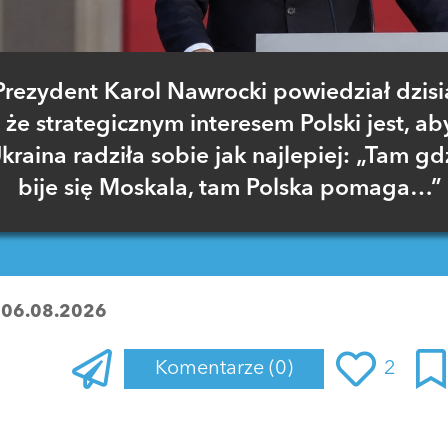
Prezydent Karol Nawrocki powiedział dzisia
że strategicznym interesem Polski jest, ab
kraina radziła sobie jak najlepiej: „Tam gd
bije się Moskala, tam Polska pomaga…”
:
06.08.2026
Komentarze
(0)
2
Zaloguj się
, aby dodać komentarz