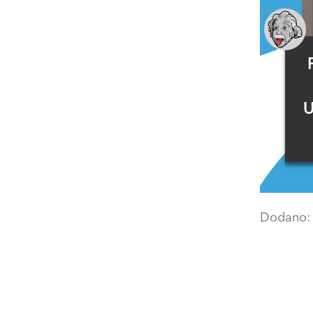
U
Dodano