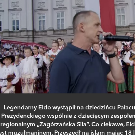
Legendarny Eldo wystąpił na dziedzińcu Pałac
Prezydenckiego wspólnie z dziecięcym zespołe
regionalnym „Zagórzańska Siła”. Co ciekawe, El
est muzułmaninem. Przeszedł na islam mając 18 l