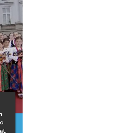
u
m
do
at.