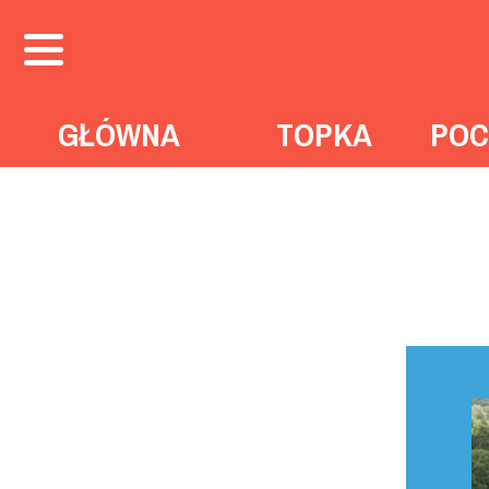
GŁÓWNA
TOPKA
POC