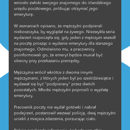
wniosło zwłoki swojego znajomego do irlandzkiego
urzędu pocztowego, próbując otrzymać jego
emeryturę.
W zeznaniach opisano, że mężczyźni podpierali
nieboszczyka, by wyglądał na żywego. Niezwykła seria
wydarzeń rozpoczęła się, gdy jeden z mężczyzn wszedł
na pocztę prosząc o wydanie emerytury dla starszego
znajomego. Odmówiono mu, a pracownicy
poinformowali go, że emeryt będzie musiał być
obecny przy przekazaniu pieniędzy.
Mężczyzna wrócił wkrótce z dwoma innymi
mężczyznami, z których jeden był po sześćdziesiątce i
wydawał się być "podpierany" przez dwóch
pozostałych. Młodsi mężczyźni poprosili o wypłatę
emerytury.
Pracownik poczty nie wydał gotówki i nabrał
podejrzeń, postanowił wezwać policję, dwaj mężczyźni
uciekli z miejsca zdarzenia, porzucając ciało.