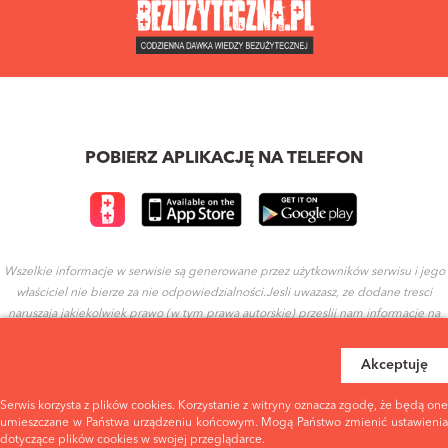
POBIERZ APLIKACJĘ NA TELEFON
Wszelkie informacje w serwisie są generowane przez użytkowników serwisu i jego
właściciel nie bierze za nie odpowiedzialności.Jesli uwazasz, ze dodane tresci
naruszaja jakiekolwiek prawo (w tym prawa autorskie) przeslij nam informacje na
ten temat.
Akceptuję
REGULAMIN
POLITYKA PRYWATNOŚCI
Serwis korzysta z plików cookies. Korzystanie z witryny oznacza zgodę, że będą one
umieszczane w Państwa urządzeniu końcowym. Mogą Państwo zmienić ustawienia
dotyczące plików cookies w swojej przeglądarce.
WARUNKI UŻYTKOWANIA
EULA - WARUNKI UŻYTKOWANIA