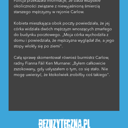
Policja przekazała informacje, że bada wszystkie
okoliczności związane z niewyjaśnioną śmiercią
starszego mężczyzny w rejonie Carlow.
Kobieta mieszkająca obok poczty powiedziała, że ​​jej
córka widziała dwóch mężczyzn wnoszących zmarłego
do budynku pocztowego. „Moja córka wychodziła z
domu i powiedziała, że ​​mężczyzna wyglądał źle, a jego
stopy wlokły się po ziemi".
Całą sprawę skomentował również burmistrz Carlow,
radny Fianna Fáil Ken Murnane: „Byłem całkowicie
zszokowany, gdy usłyszałem o tym, co się stało. Nie
mogę uwierzyć, że ktokolwiek zrobiłby coś takiego".