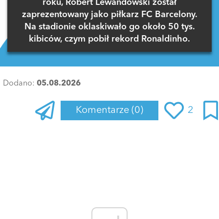
roku, Robert Lewandowski został
zaprezentowany jako piłkarz FC Barcelony.
Na stadionie oklaskiwało go około 50 tys.
kibiców, czym pobił rekord Ronaldinho.
Dodano:
05.08.2026
Komentarze
(0)
2
Zaloguj się
, aby dodać komentarz