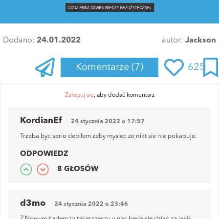
Dodano:
24.01.2022
autor:
Jackson
Komentarze
(7)
625
Zaloguj się
, aby dodać komentarz
KordianEf
24 stycznia 2022 o 17:57
Trzeba byc serio debilem zeby myslec ze nikt sie nie pokapuje.
ODPOWIEDZ
8 GŁOSÓW
d3mo
24 stycznia 2022 o 23:46
Z Nowym Ładem to takie rzeczy u nas będą się dziać za jakiś