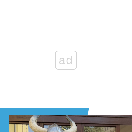
Zaloguj się
, aby dodać komentarz
ad