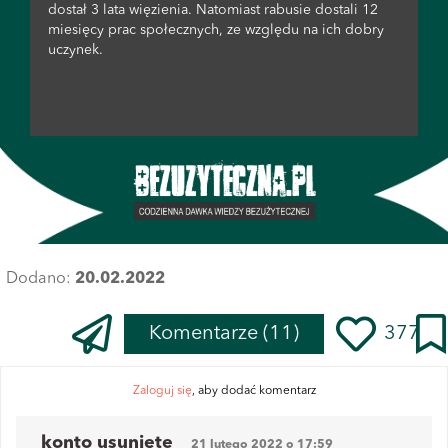
dostał 3 lata więzienia. Natomiast rabusie dostali 12
miesięcy prac społecznych, ze względu na ich dobry
uczynek.
Dodano:
20.02.2022
Komentarze
(11)
377
Zaloguj się
, aby dodać komentarz
konto usunięte
21 lutego 2022 o 17:59