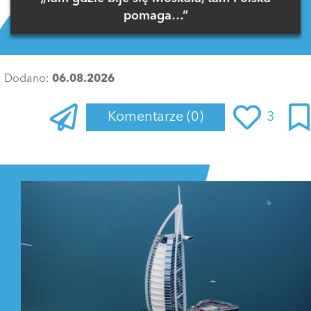
pomaga…”
Dodano:
06.08.2026
Komentarze
(0)
3
Zaloguj się
, aby dodać komentarz