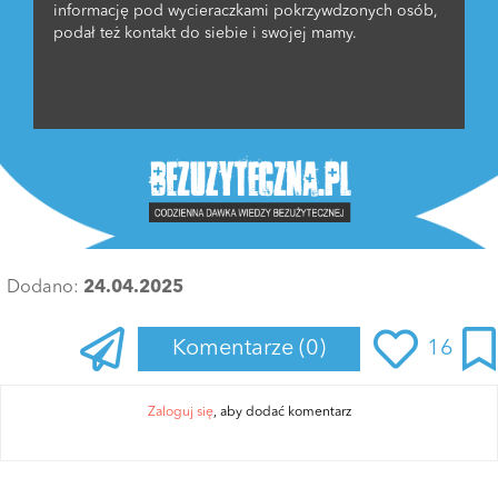
informację pod wycieraczkami pokrzywdzonych osób,
podał też kontakt do siebie i swojej mamy.
Dodano:
24.04.2025
Komentarze
(0)
16
Zaloguj się
, aby dodać komentarz