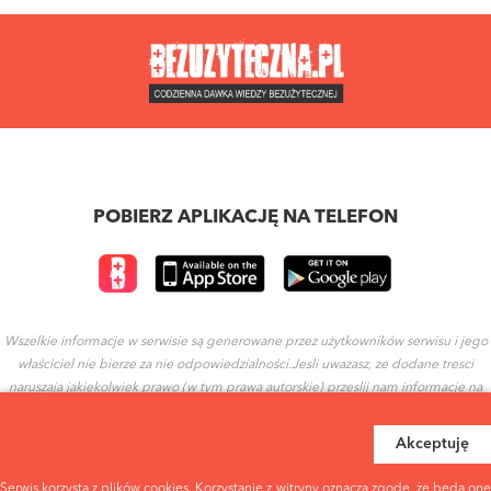
POBIERZ APLIKACJĘ NA TELEFON
Wszelkie informacje w serwisie są generowane przez użytkowników serwisu i jego
właściciel nie bierze za nie odpowiedzialności.Jesli uwazasz, ze dodane tresci
naruszaja jakiekolwiek prawo (w tym prawa autorskie) przeslij nam informacje na
ten temat.
Akceptuję
REGULAMIN
POLITYKA PRYWATNOŚCI
Serwis korzysta z plików cookies. Korzystanie z witryny oznacza zgodę, że będą one