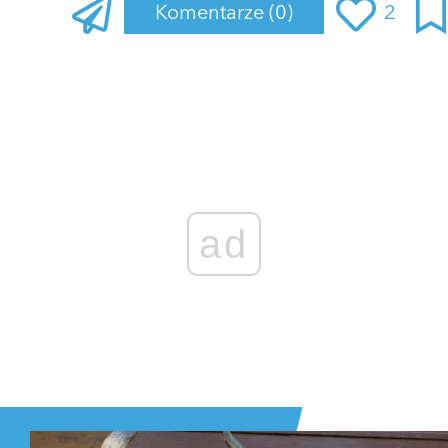
Komentarze
(0)
2
Zaloguj się
, aby dodać komentarz
ad