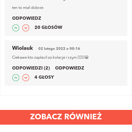
ten to mial dobrze
ODPOWIEDZ
20 GŁOSÓW
Wiolauk
02 lutego 2022 o 00:16
Ciekawe kto zaplacil za kolacje i czym 🤦🏼‍♀️😬
ODPOWIEDZI (2)
ODPOWIEDZ
4 GŁOSY
ZOBACZ RÓWNIEŻ