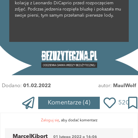
kolację z Leonardo DiCaprio przed rozpoczęciem
zdjęć. Podczas jedzenia rozpięła bluzkę i pokazała mu
swoje piersi, tym samym przełamali pierwsze lody.
Dodano:
01.02.2022
autor:
MaulWolf
Komentarze
(4)
520
Zaloguj się
, aby dodać komentarz
MarcelKibort
01 lutego 2022 o 16:06