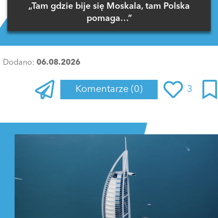
„Tam gdzie bije się Moskala, tam Polska
pomaga…”
Dodano:
06.08.2026
Komentarze
(0)
3
Zaloguj się
, aby dodać komentarz