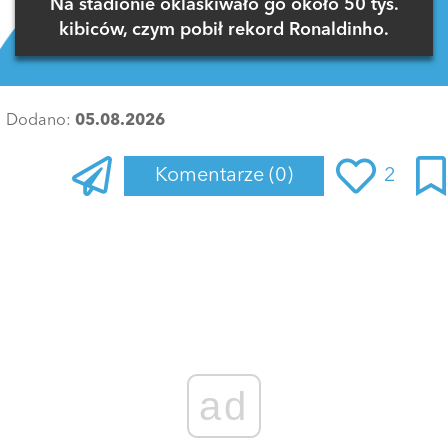
Na stadionie oklaskiwało go około 50 tys.
kibiców, czym pobił rekord Ronaldinho.
Dodano:
05.08.2026
Komentarze
(0)
2
Zaloguj się
, aby dodać komentarz
ad