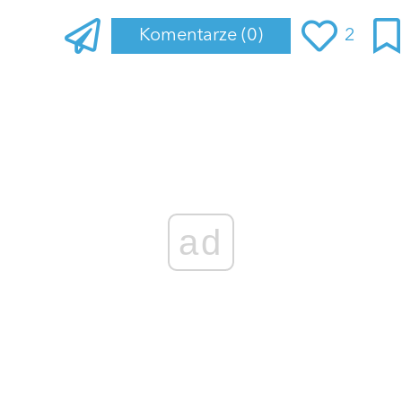
Komentarze
(0)
2
Zaloguj się
, aby dodać komentarz
ad