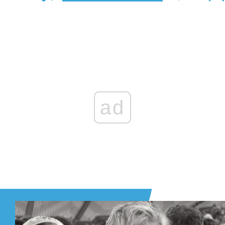
Zaloguj się
, aby dodać komentarz
ad