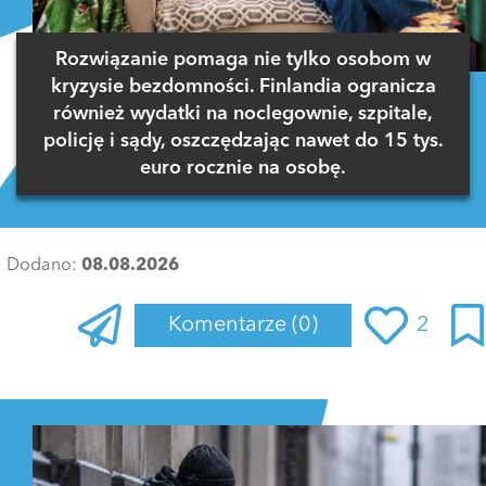
Rozwiązanie pomaga nie tylko osobom w
kryzysie bezdomności. Finlandia ogranicza
również wydatki na noclegownie, szpitale,
policję i sądy, oszczędzając nawet do 15 tys.
euro rocznie na osobę.
Dodano:
08.08.2026
Komentarze
(0)
2
Zaloguj się
, aby dodać komentarz