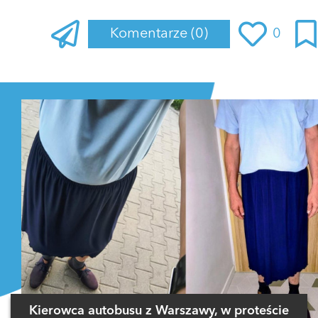
Komentarze
(0)
0
Zaloguj się
, aby dodać komentarz
Kierowca autobusu z Warszawy, w proteście