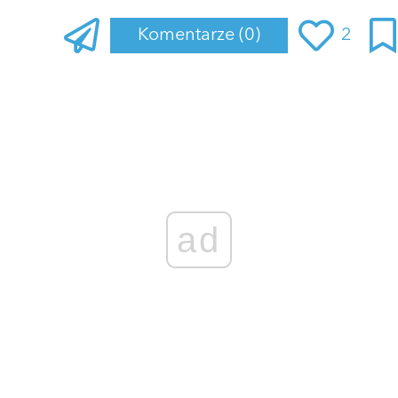
Komentarze
(0)
2
Zaloguj się
, aby dodać komentarz
ad