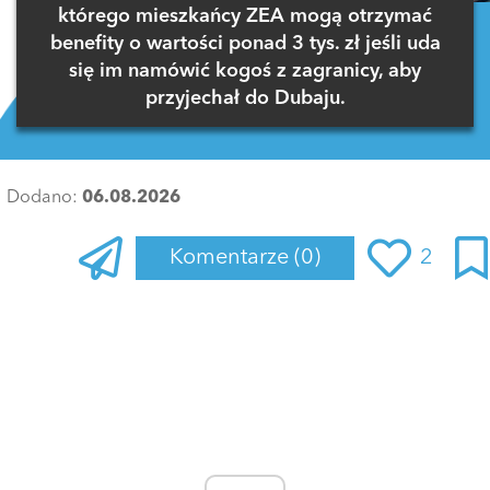
którego mieszkańcy ZEA mogą otrzymać
benefity o wartości ponad 3 tys. zł jeśli uda
się im namówić kogoś z zagranicy, aby
przyjechał do Dubaju.
Dodano:
06.08.2026
Komentarze
(0)
2
Zaloguj się
, aby dodać komentarz