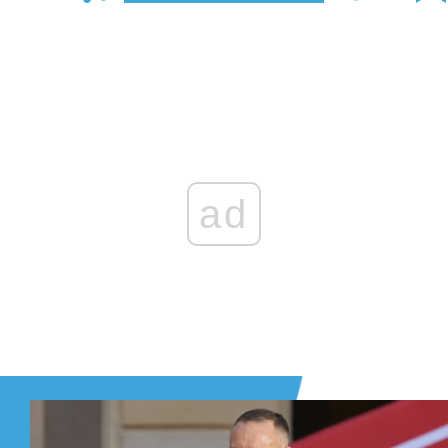
Zaloguj się
, aby dodać komentarz
ad