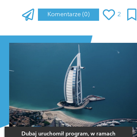
Komentarze
(0)
2
Zaloguj się
, aby dodać komentarz
Dubaj uruchomił program, w ramach