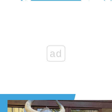
Zaloguj się
, aby dodać komentarz
ad