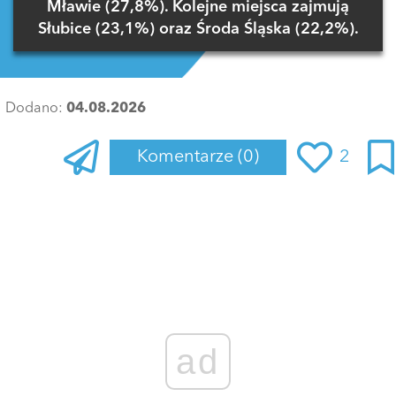
Mławie (27,8%). Kolejne miejsca zajmują
Słubice (23,1%) oraz Środa Śląska (22,2%).
Dodano:
04.08.2026
Komentarze
(0)
2
Zaloguj się
, aby dodać komentarz
ad