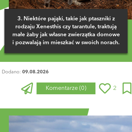
3. Niektóre pająki, takie jak ptaszniki z
rodzaju Xenesthis czy tarantule, traktują
małe żaby jak własne zwierzątka domowe
i pozwalają im mieszkać w swoich norach.
Dodano:
09.08.2026
Komentarze
(0)
2
Zaloguj się
, aby dodać komentarz