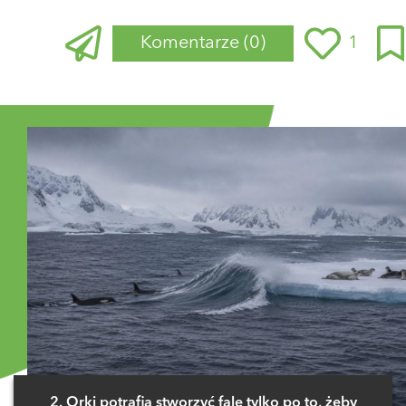
Komentarze
(0)
1
Zaloguj się
, aby dodać komentarz
2. Orki potrafią stworzyć falę tylko po to, żeby