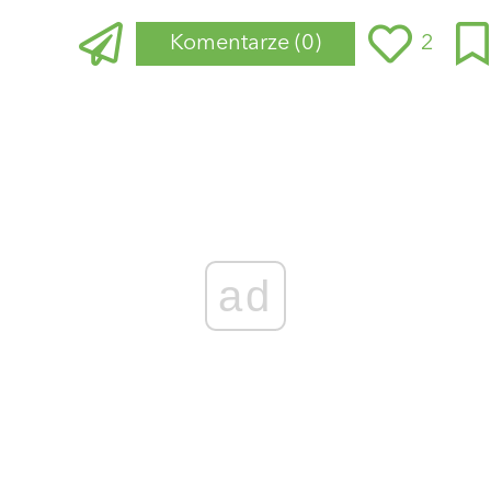
Komentarze
(0)
2
Zaloguj się
, aby dodać komentarz
ad