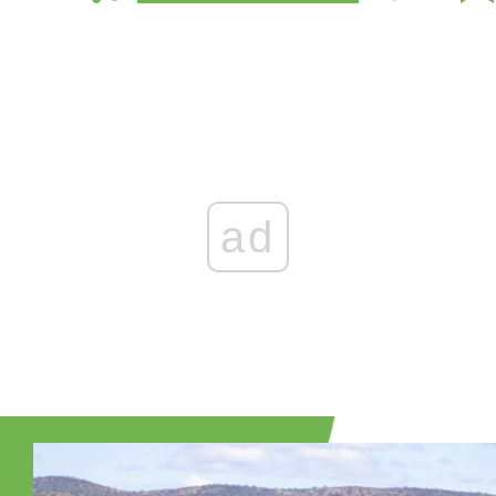
Zaloguj się
, aby dodać komentarz
ad