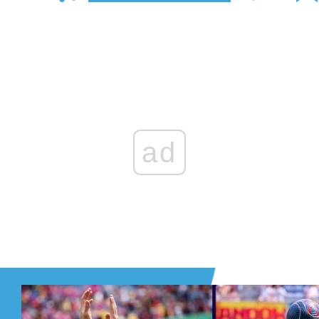
Zaloguj się
, aby dodać komentarz
ad