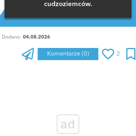
cudzoziemców.
Dodano:
04.08.2026
Komentarze
(0)
2
Zaloguj się
, aby dodać komentarz
ad