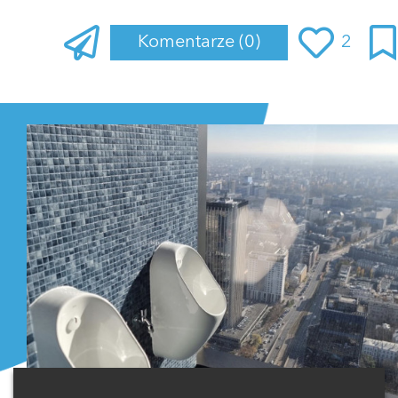
Komentarze
(0)
2
Zaloguj się
, aby dodać komentarz