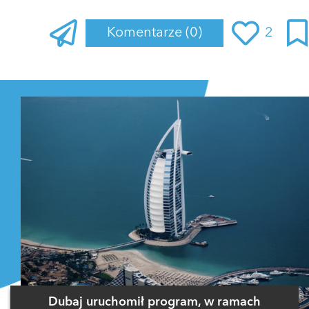
Komentarze
(0)
2
Zaloguj się
, aby dodać komentarz
Dubaj uruchomił program, w ramach