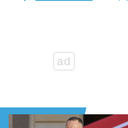
Zaloguj się
, aby dodać komentarz
ad