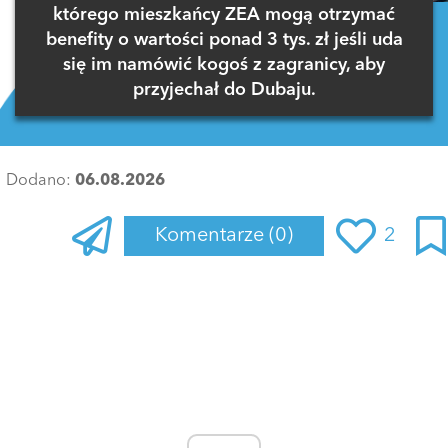
którego mieszkańcy ZEA mogą otrzymać
benefity o wartości ponad 3 tys. zł jeśli uda
się im namówić kogoś z zagranicy, aby
przyjechał do Dubaju.
Dodano:
06.08.2026
Komentarze
(0)
2
Zaloguj się
, aby dodać komentarz