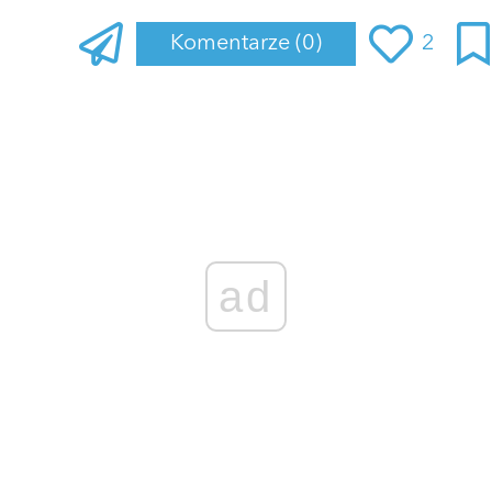
Komentarze
(0)
2
Zaloguj się
, aby dodać komentarz
ad